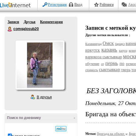
Регистрация
Вход
Рейтинги
Авос
Записи
Друзья
Комментарии
Записи с меткой к
comgalosub20
Другие метки пользователя ↓
Омск
варик
Калининград
барнаул
казань
иркутск
кеме
калуга
моск
варикоза сыктывкар
пермь
по
ремо
обучение
от
сыктывкар
тверь
то
стоимость
БЕЗ ЗАГОЛОВ
В друзья
Понедельник, 27 Окт
Бригада на объек
Поиск по дневнику
-
Метки:
Бригада на объект
Бриг