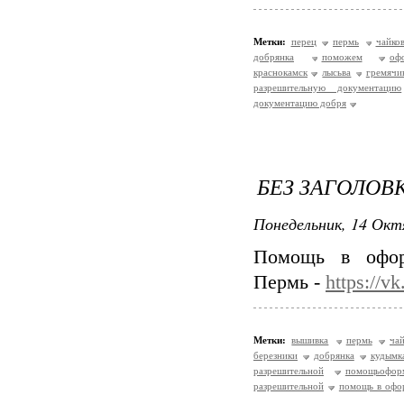
Метки:
перец
пермь
чайко
добрянка
поможем
оф
краснокамск
лысьва
гремячи
разрешительную документацию
документацию добря
БЕЗ ЗАГОЛОВ
Понедельник, 14 Окт
Помощь в офор
Пермь -
https://
Метки:
вышивка
пермь
ча
березники
добрянка
кудымк
разрешительной
помощьофор
разрешительной
помощь в офо