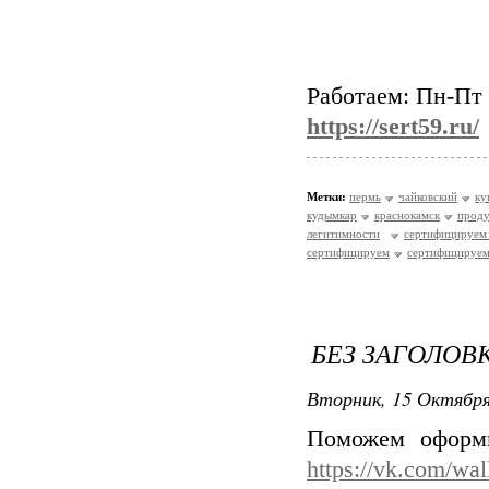
Работаем: Пн-Пт 
https://sert59.ru/
Метки:
пермь
чайковский
ку
кудымкар
краснокамск
прод
легитимности
сертифицируем
сертифицируем
сертифицируем
БЕЗ ЗАГОЛОВ
Вторник, 15 Октября
Поможем оформи
https://vk.com/wa