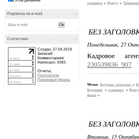
в этом дневнике
соликамск
Кунгур
Чайковски
Подписка по e-mail
-
БЕЗ ЗАГОЛОВ
Статистика
-
Понедельник, 27 Окт
Создан: 27.04.2019
Записей:
Кадровое аг
Комментариев:
Написано: 6565
230539836_907
Отчеты:
Посетители
Поисковые фразы
Метки:
Кадровое агентство
К
Березники
соликамск
Кунгу
фишю
БЕЗ ЗАГОЛОВ
Вторник, 15 Октября