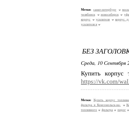
Метки:
санкт-петербург
моск
челябинск
новосибирск
уф
корпус
усилителя
корпус д
усилителя в
БЕЗ ЗАГОЛОВ
Среда, 10 Сентября 2
Купить корпус 
https://vk.com/wa
Метки:
Купить корпус топлив
фильтра в Комсомольск-на-
К
топливного
фильтра
пирог