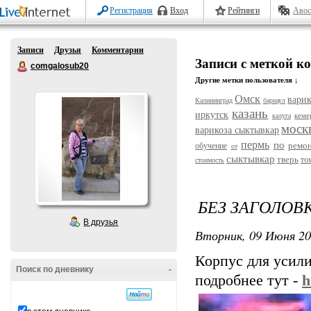
Регистрация
Вход
Рейтинги
Авос
Записи
Друзья
Комментарии
Записи с меткой к
comgalosub20
Другие метки пользователя ↓
Омск
варик
Калининград
барнаул
казань
иркутск
кеме
калуга
моск
варикоза сыктывкар
пермь
по
ремо
обучение
от
сыктывкар
тверь
то
стоимость
БЕЗ ЗАГОЛОВ
В друзья
Вторник, 09 Июня 20
Корпус для усили
Поиск по дневнику
-
подробнее тут -
h