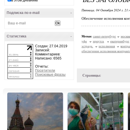
в этом дневнике
Пятница, 04 Октября 2024 г. 21
Подписка по e-mail
-
Обеспечение исполнения конт
Статистика
-
Метки:
санкт-петербург
москв
уфа
иркутск
екатеринбург
Создан: 27.04.2019
эстрада.
исполнения
контра
Записей:
обеспечение исполнения контракт
Комментариев:
Написано: 6565
Отчеты:
Посетители
Поисковые фразы
Страницы: