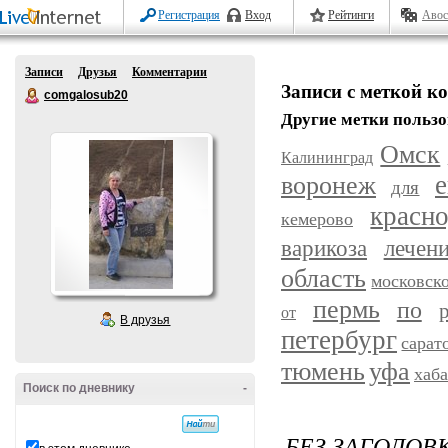
Регистрация
Вход
Рейтинги
Авос
Записи
Друзья
Комментарии
Записи с меткой к
comgalosub20
Другие метки пользо
Омск
Калининград
воронеж
е
для
красн
кемерово
варикоза
лечен
область
московск
пермь
по
от
В друзья
петербург
сарат
уфа
тюмень
хаб
Поиск по дневнику
-
БЕЗ ЗАГОЛОВ