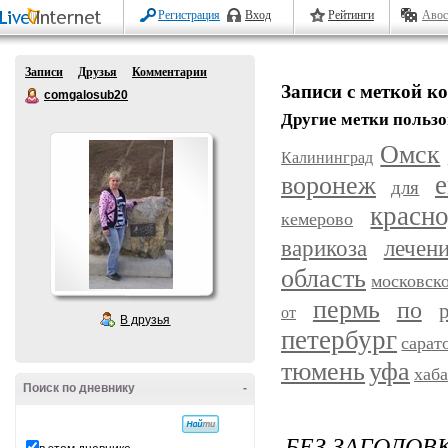
Регистрация
Вход
Рейтинги
Авос
Записи
Друзья
Комментарии
Записи с меткой к
comgalosub20
Другие метки пользо
Омск
Калининград
воронеж
е
для
красн
кемерово
варикоза
лечен
область
московск
пермь
по
от
В друзья
петербург
сарат
уфа
тюмень
хаб
Поиск по дневнику
-
БЕЗ ЗАГОЛОВ