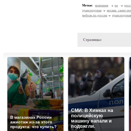
Метки:
компания
по
росс
транспортная
москва санкт-пе
мебели по россии
транспортная
Страницы:
СМИ: В Химках на
полицейскую
В магазинах России
машину напали и
ажиотаж из-за этого
подожгли.
продукта: что купить?