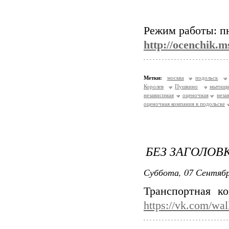
Режим работы: пн
http://ocenchik.m
Метки:
москва
подольск
Королев
Пушкино
мытищ
независимая
оценочная
неза
оценочная компания в подольске
БЕЗ ЗАГОЛОВ
Суббота, 07 Сентябр
Транспортная к
https://vk.com/wa