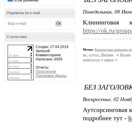
в этом дневнике
Понедельник, 08 Июн
Подписка по e-mail
-
Клининговая
https://ok.ru/gro
Статистика
-
Создан: 27.04.2019
Метки:
Клининговая компания ц
Записей:
на услуги Мытищи
Москва
Комментариев:
Написано: 6565
ценыуслуги
никого
Отчеты:
Посетители
Поисковые фразы
БЕЗ ЗАГОЛОВ
Воскресенье, 02 Нояб
Аутсорсинговая 
подробнее тут -
h