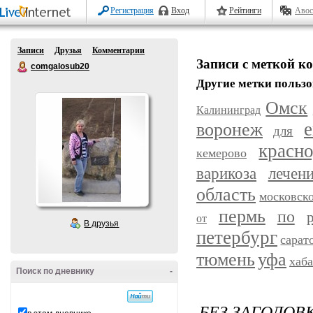
Регистрация
Вход
Рейтинги
Авос
Записи
Друзья
Комментарии
Записи с меткой к
comgalosub20
Другие метки пользо
Омск
Калининград
воронеж
е
для
красн
кемерово
варикоза
лечен
область
московск
пермь
по
от
В друзья
петербург
сарат
уфа
тюмень
хаб
Поиск по дневнику
-
БЕЗ ЗАГОЛОВ