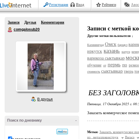
Регистрация
Вход
Рейтинги
Авос
Записи
Друзья
Комментарии
Записи с меткой к
comgalosub20
Другие метки пользователя ↓
Омск
варик
Калининград
барнаул
казань
иркутск
кеме
калуга
моск
варикоза сыктывкар
пермь
по
ремо
обучение
от
сыктывкар
тверь
то
стоимость
БЕЗ ЗАГОЛОВ
В друзья
Пятница, 17 Октября 2025 г. 08
Заказать коммерческое помещ
Поиск по дневнику
-
Метки:
Заказать коммерческое п
из металлоконструк
Baracs