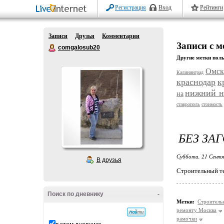
Регистрация
Вход
Рейтинги
Записи
Друзья
Комментарии
Записи с 
comgalosub20
Другие метки поль
Омск
Калининград
краснодар
к
нижний н
на
ставрополь
стоимость
БЕЗ ЗА
Суббота, 21 Сентя
В друзья
Строительный т
Поиск по дневнику
-
Метки:
Строитель
ремонту Москва
рамочки