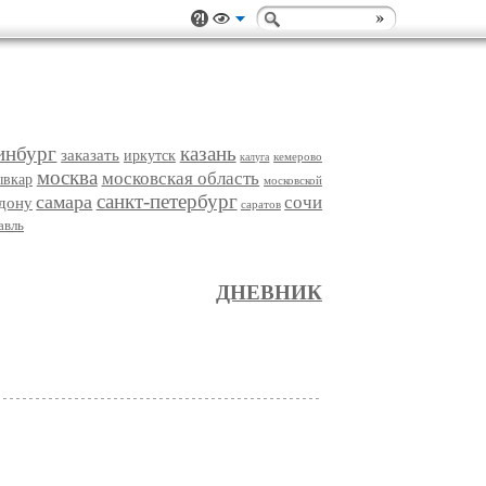
инбург
казань
заказать
иркутск
кемерово
калуга
москва
московская область
ывкар
московской
санкт-петербург
самара
сочи
-дону
саратов
авль
ДНЕВНИК