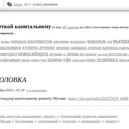
Авось
из (+ сутки) дневников
меткой капитальному
(и еще
447 записям
на сайте сопоставлена такая метка)
зователя ↓
екатер
воронеж
владивосток
варикоза
владимир
волгоград
для
барнаул
расноярск
купить
лечение
лечение варикоза
лечение варикоза сыкт
новосибирск
овгород
пермь
по
ростов-на
ремонт
обучение
ростов
от
уфа
челябинск
тюмень
сыктывкар
цена
тверь
яросл
томск
тула
хабаровск
ГОЛОВКА
бря 2024 г. 01:29
+ в цитатник
ехнадзор капитальному ремонту Москва -
https://vk.com/wall-210237479_6499
ный технадзор капитальному ремонту
Строительный технадзор капитальному
Москва
Подмосковье
Строительный
технадзор
капитальному
ремонту