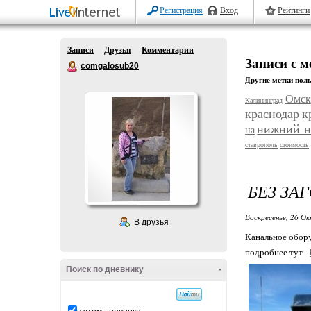
Регистрация
Вход
Рейтинги
Записи
Друзья
Комментарии
Записи с м
comgalosub20
Другие метки поль
Омск
Калининград
краснодар
к
нижний н
на
ставрополь
стоимость
БЕЗ ЗА
Воскресенье, 26 Ок
В друзья
Канальное обор
подробнее тут -
Поиск по дневнику
-