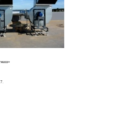
тмаш»
7.