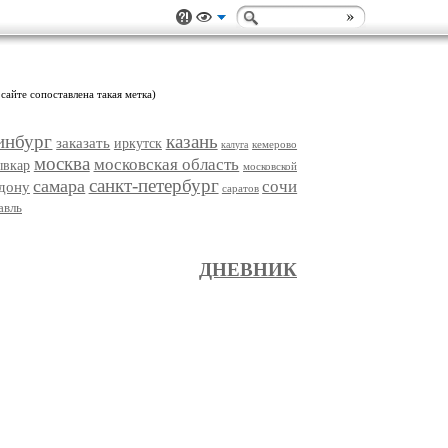
сайте сопоставлена такая метка)
инбург
казань
заказать
иркутск
кемерово
калуга
москва
московская область
ывкар
московской
санкт-петербург
самара
сочи
-дону
саратов
авль
ДНЕВНИК