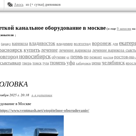
Авось
из (+ сутки) дневников
еткой канальное оборудование в москве
(и еще
9 записям
на 
зователя ↓
екатер
воронеж
владивосток
варикоза
владимир
волгоград
для
барнаул
расноярск
купить
лечение
лечение варикоза
лечение варикоза сыкт
новосибирск
овгород
пермь
по
ростов-на
ремонт
обучение
ростов
от
уфа
челябинск
тюмень
сыктывкар
цена
тверь
яросл
томск
тула
хабаровск
ГОЛОВКА
тября 2025 г. 20:38
+ в цитатник
удование в Москве
https://www.ventmash.net/otopitelnoe-oborudovanie/