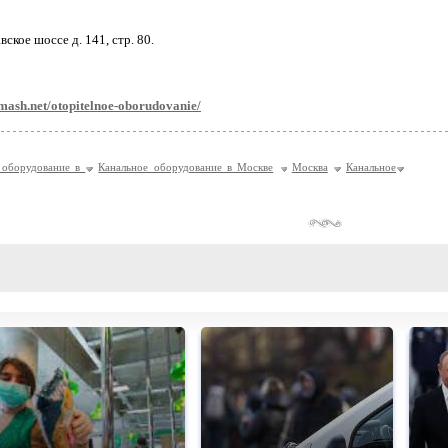
вское шоссе д. 141, стр. 80.
mash.net/otopitelnoe-oborudovanie/
 оборудование в
Канальное оборудование в Москве
Москва
Канальное