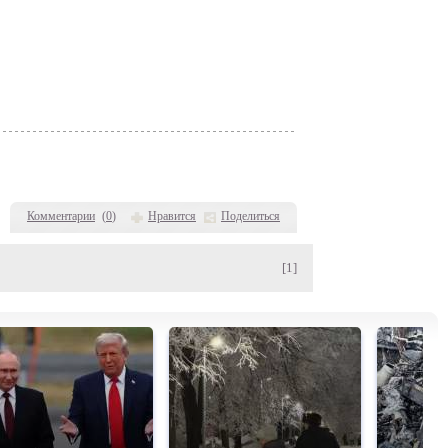
Комментарии
(
0
)
Нравится
Поделиться
[1]