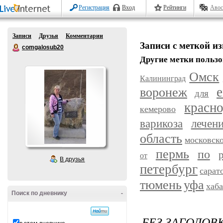
Регистрация
Вход
Рейтинги
Авос
Записи
Друзья
Комментарии
Записи с меткой из
comgalosub20
Другие метки пользо
Омск
Калининград
воронеж
е
для
красн
кемерово
варикоза
лечен
область
московск
пермь
по
от
В друзья
петербург
сарат
уфа
тюмень
хаб
Поиск по дневнику
-
БЕЗ ЗАГОЛОВ