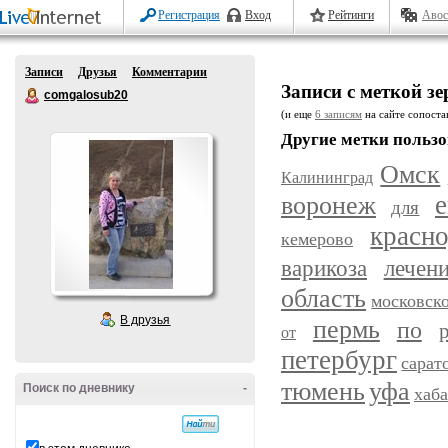
Регистрация
Вход
Рейтинги
Авос
Записи
Друзья
Комментарии
Записи с меткой зе
comgalosub20
(и еще
6 записям
на сайте сопостав
Другие метки пользо
Омск
Калининград
воронеж
е
для
красн
кемерово
варикоза
лечен
область
московск
В друзья
пермь
по
от
петербург
сарат
уфа
тюмень
Поиск по дневнику
-
хаб