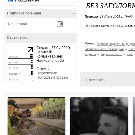
в этом дневнике
БЕЗ ЗАГОЛОВ
Подписка по e-mail
-
Пятница, 11 Июля 2025 г. 19:09
Зеркала заднего вида для кит
Статистика
-
Метки:
Зеркала заднего вида дл
Создан: 27.04.2019
китайских авто в Свердлов
Ека
Записей:
заднего
видакитайских
авто
Комментариев:
Написано: 6565
Отчеты:
Посетители
Поисковые фразы
Страницы: