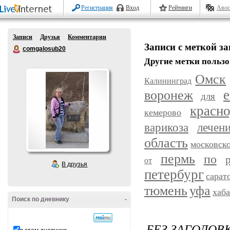
Регистрация
Вход
Рейтинги
Авос
Записи
Друзья
Комментарии
Записи с меткой з
comgalosub20
Другие метки пользо
Омск
Калининград
воронеж
е
для
красн
кемерово
варикоза
лечен
область
московск
пермь
по
от
В друзья
петербург
сарат
уфа
тюмень
хаб
Поиск по дневнику
-
БЕЗ ЗАГОЛОВ