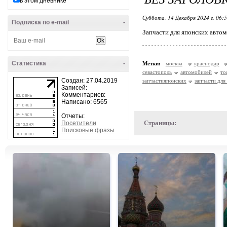
в этом дневнике
Суббота, 14 Декабря 2024 г. 06:
Подписка по e-mail
-
Запчасти для японских авто
Статистика
-
Метки:
москва
краснодар
севастополь
автомобилей
то
Создан: 27.04.2019
запчастияпонских
запчасти для
Записей:
Комментариев:
Написано: 6565
Отчеты:
Страницы:
Посетители
Поисковые фразы