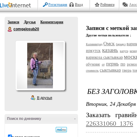
Регистрация
Вход
Рейтинги
Авос
Записи
Друзья
Комментарии
Записи с меткой за
comgalosub20
Другие метки пользователя ↓
Омск
варик
Калининград
барнаул
казань
иркутск
кеме
калуга
моск
варикоза сыктывкар
пермь
по
ремо
обучение
от
сыктывкар
тверь
то
стоимость
БЕЗ ЗАГОЛОВ
В друзья
Вторник, 24 Декабря 
Заказать грав
Поиск по дневнику
-
226331060_1376