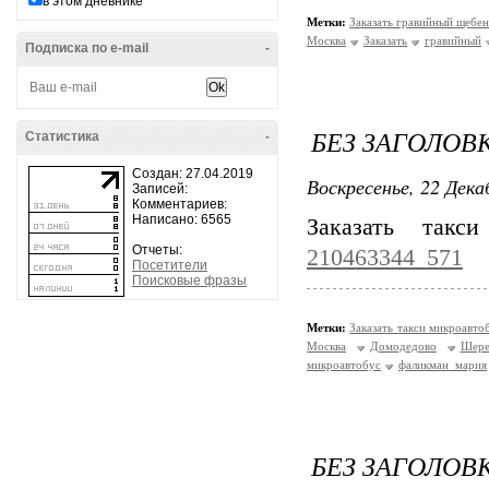
в этом дневнике
Метки:
Заказать гравийный щебе
Москва
Заказать
гравийный
Подписка по e-mail
-
БЕЗ ЗАГОЛОВ
Статистика
-
Создан: 27.04.2019
Воскресенье, 22 Дека
Записей:
Комментариев:
Написано: 6565
Заказать так
Отчеты:
210463344_571
Посетители
Поисковые фразы
Метки:
Заказать такси микроавт
Москва
Домодедово
Шере
микроавтобус
фаликман_мария
БЕЗ ЗАГОЛОВ