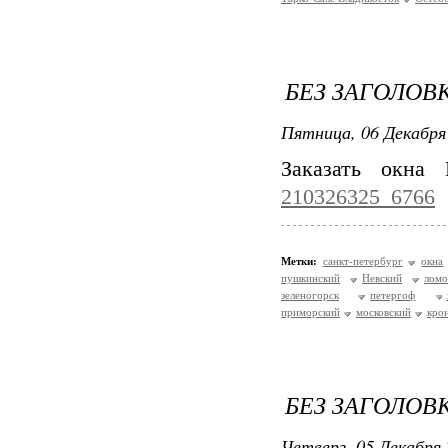
БЕЗ ЗАГОЛОВ
Пятница, 06 Декабря 
Заказать окн
210326325_6766
Метки:
санкт-петербург
окна
пушкинский
Невский
ломо
зеленогорск
петергоф
приморский
московский
кро
БЕЗ ЗАГОЛОВ
Четверг, 05 Декабря 