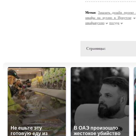
Метки:
Заказать дизайн проек
шкафы на кухню в Иркутске
шкафыкухню
посуда
Страницы:
Не ешьте эту
В ОАЭ произошло
готовую еду из
жестокое убийство