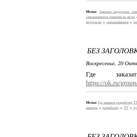
Метки:
Заказать недорогие са
самоклеящиеся этикетки на листа
недорогие
самоклеящиеся
эт
БЕЗ ЗАГОЛОВ
Воскресенье, 20 Октя
Где зака
https://ok.ru/gro
Метки:
Где заказать разработку 
заказать
разработку
ТУ
ху
БЕЗ ЗАГОЛОВ