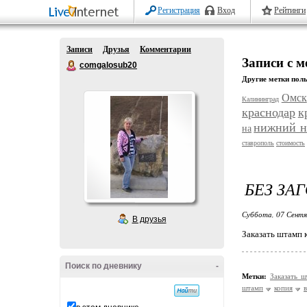
Регистрация
Вход
Рейтинги
Записи
Друзья
Комментарии
Записи с м
comgalosub20
Другие метки поль
Омск
Калининград
краснодар
к
нижний н
на
ставрополь
стоимость
БЕЗ ЗА
Суббота, 07 Сентя
В друзья
Заказать штамп 
Поиск по дневнику
-
Метки:
Заказать 
штамп
копия