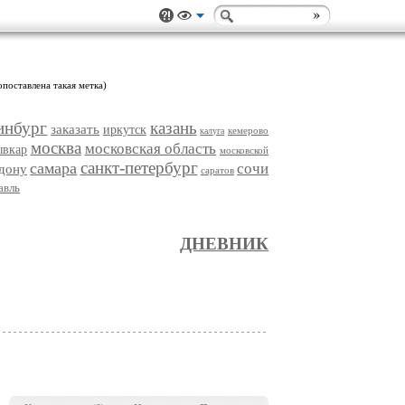
опоставлена такая метка)
инбург
казань
заказать
иркутск
кемерово
калуга
москва
московская область
ывкар
московской
санкт-петербург
самара
сочи
-дону
саратов
авль
ДНЕВНИК