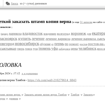
Авось
из (+ сутки) дневников
еткой заказать штамп копия верна
(и еще
51 записям
на сайте с
зователя ↓
екатер
воронеж
владивосток
варикоза
владимир
волгоград
для
барнаул
расноярск
купить
лечение
лечение варикоза
лечение варикоза сыкт
новосибирск
овгород
пермь
по
ростов-на
ремонт
обучение
ростов
от
уфа
челябинск
тюмень
сыктывкар
цена
тверь
яросл
томск
тула
хабаровск
ГОЛОВКА
бря 2024 г. 17:12
+ в цитатник
копия верна Тамбов -
https://vk.com/wall-210279614_6843
штамп копия верна
Заказать штамп копия верна Тамбов
Тамбов
Заказать
верна
дневник