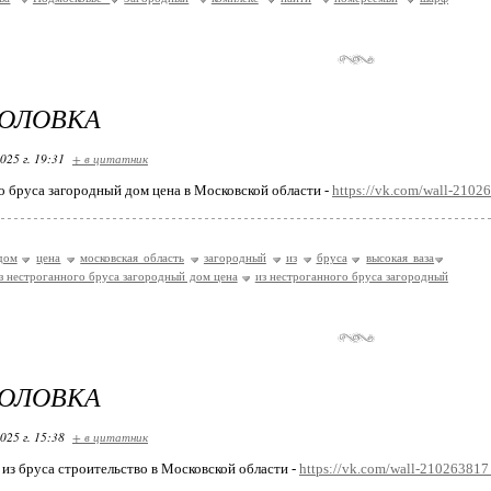
ГОЛОВКА
025 г. 19:31
+ в цитатник
о бруса загородный дом цена в Московской области -
https://vk.com/wall-210
дом
цена
московская область
загородный
из
бруса
высокая ваза
з нестроганного бруса загородный дом цена
из нестроганного бруса загородный
ГОЛОВКА
025 г. 15:38
+ в цитатник
из бруса строительство в Московской области -
https://vk.com/wall-21026381