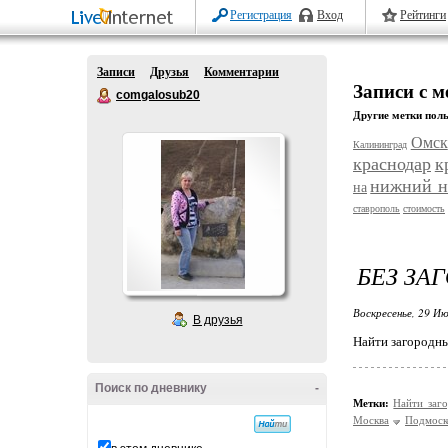
Регистрация
Вход
Рейтинги
Записи
Друзья
Комментарии
Записи с 
comgalosub20
Другие метки поль
Омск
Калининград
краснодар
к
нижний н
на
ставрополь
стоимость
БЕЗ ЗА
Воскресенье, 29 Ию
В друзья
Найти загородны
Поиск по дневнику
-
Метки:
Найти заг
Москва
Подмоск