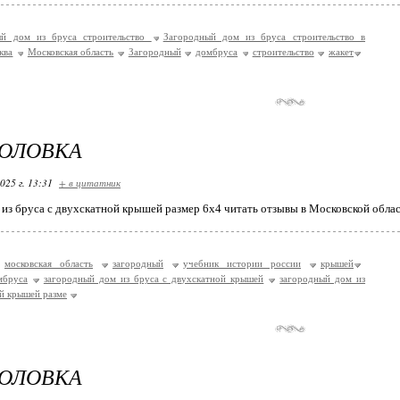
ый дом из бруса строительство
Загородный дом из бруса строительство в
ква
Московская область
Загородный
домбруса
строительство
жакет
ГОЛОВКА
025 г. 13:31
+ в цитатник
из бруса с двухскатной крышей размер 6х4 читать отзывы в Московской облас
московская область
загородный
учебник истории россии
крышей
мбруса
загородный дом из бруса с двухскатной крышей
загородный дом из
ой крышей разме
ГОЛОВКА