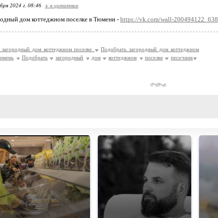
бря 2024 г. 08:46
+ в цитатник
одный дом коттеджном поселке в Тюмени -
https://vk.com/wall-200494122_63
 загородный дом коттеджном поселке
Подобрать загородный дом коттеджном
юмень
Подобрать
загородный
дом
коттеджном
поселке
песочник