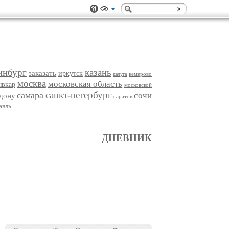
инбург
казань
заказать
иркутск
кемерово
калуга
москва
московская область
ывкар
московской
санкт-петербург
самара
сочи
-дону
саратов
авль
ДНЕВНИК