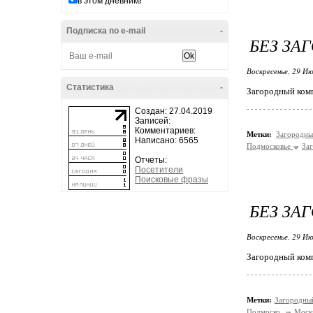
в этом дневнике
Подписка по e-mail
-
БЕЗ ЗА
Воскресенье, 29 Ию
Статистика
-
Загородный комп
Создан: 27.04.2019
Записей:
Комментариев:
Метки:
Загородны
Написано: 6565
Подмосковье
За
Отчеты:
Посетители
Поисковые фразы
БЕЗ ЗА
Воскресенье, 29 Ию
Загородный комп
Метки:
Загородны
Подмоско
Моск