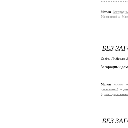
Метки:
Загородн
Московской
Мос
БЕЗ ЗА
Среда, 19 Марта 2
Загородный дом 
Метки:
москва
двухскатной
до
бруса с двухскатн
БЕЗ ЗА