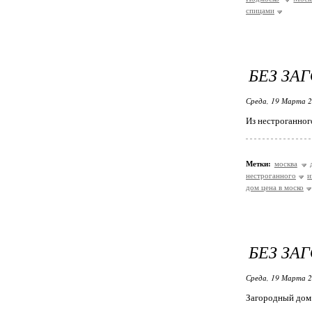
спицами
БЕЗ ЗА
Среда, 19 Марта 2
Из нестроганног
Метки:
москва
нестроганного
и
дом цена в моско
БЕЗ ЗА
Среда, 19 Марта 2
Загородный дом 