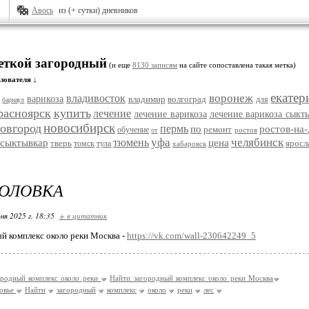
Авось
из (+ сутки) дневников
меткой загородный
(и еще
8130 записям
на сайте сопоставлена такая метка)
зователя ↓
екатер
воронеж
владивосток
варикоза
владимир
волгоград
для
барнаул
расноярск
купить
лечение
лечение варикоза
лечение варикоза сыкт
новосибирск
овгород
пермь
по
ростов-на
ремонт
обучение
ростов
от
уфа
челябинск
тюмень
сыктывкар
цена
тверь
яросл
томск
тула
хабаровск
ГОЛОВКА
ня 2025 г. 18:35
+ в цитатник
й комплекс около реки Москва -
https://vk.com/wall-230642249_5
ородный комплекс около реки
Найти загородный комплекс около реки Москва
овье
Найти
загородный
комплекс
около
реки
лес