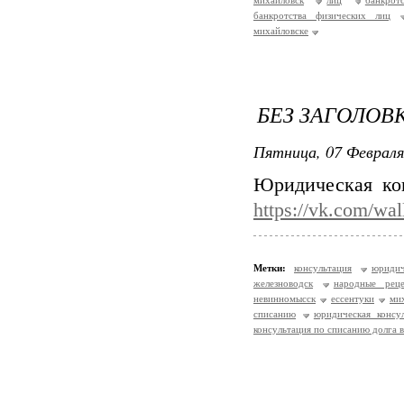
михайловск
лиц
банкротс
банкротства физических лиц
михайловске
БЕЗ ЗАГОЛОВ
Пятница, 07 Февраля
Юридическая ко
https://vk.com/wa
Метки:
консультация
юридич
железноводск
народные рец
невинномысск
ессентуки
ми
списанию
юридическая консу
консультация по списанию долга 