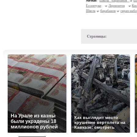
Метки:
Школа барабанов
Ш
Ессентуки
Лермонтов
Ки
Школа
барабанов
скрап-наб
Страницы:
На Урале из казны
Как выглядит место
были украдены 18
крушение вертолета на
миллионов рублей
Кавказе: смотреть