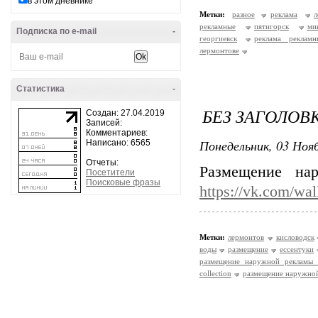
в этом дневнике
Метки:
разное
реклама
л
рекламные
пятигорск
ми
Подписка по e-mail
-
георгиевск
реклама реклам
лермонтове
Статистика
-
БЕЗ ЗАГОЛОВ
Создан: 27.04.2019
Записей:
Комментариев:
Понедельник, 03 Нояб
Написано: 6565
Отчеты:
Размещение на
Посетители
Поисковые фразы
https://vk.com/wa
Метки:
лермонтов
кисловодск
воды
размещение
ессентуки
размещение наружной рекламы 
collection
размещение наружной