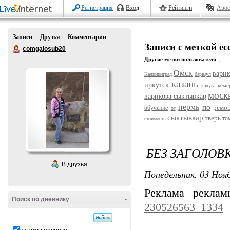
Регистрация
Вход
Рейтинги
Авос
Записи
Друзья
Комментарии
Записи с меткой ес
comgalosub20
Другие метки пользователя ↓
Омск
варик
Калининград
барнаул
казань
иркутск
кеме
калуга
моск
варикоза сыктывкар
пермь
по
ремо
обучение
от
сыктывкар
тверь
то
стоимость
БЕЗ ЗАГОЛОВ
В друзья
Понедельник, 03 Нояб
Реклама рекла
Поиск по дневнику
-
230526563_1334