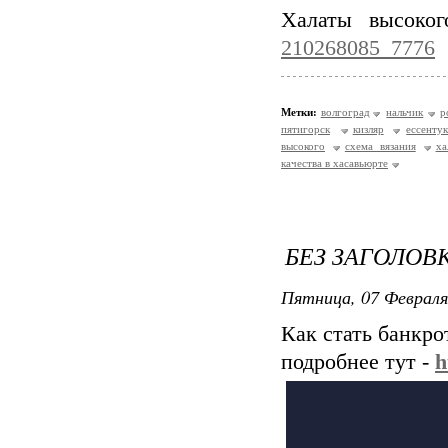
Халаты высоко
210268085_7776
Метки:
волгоград
нальчик
р
пятигорск
кизляр
ессенту
высокого
схема вязания
ха
качества в хасавьюрте
БЕЗ ЗАГОЛОВ
Пятница, 07 Февраля
Как стать банкр
подробнее тут -
h