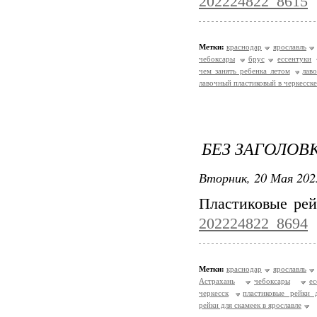
202224822_8615
Метки:
краснодар
ярославль
чебоксары
брус
ессентуки
чем занять ребенка летом
лав
лавочный пластиковый в черкесске
БЕЗ ЗАГОЛОВ
Вторник, 20 Мая 202
Пластиковые рей
202224822_8694
Метки:
краснодар
ярославль
Астрахань
чебоксары
ес
черкесск
пластиковые рейки 
рейки для скамеек в ярославле