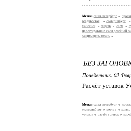
Метки:
санкт-петербург
проек
владивосток
екатеринбург
мансийск
защиты
схем
с
проектирование схем релейной з
защиты цены казань
БЕЗ ЗАГОЛОВ
Понедельник, 03 Февр
Расчёт уставок У
Метки:
санкт-петербург
москв
екатеринбург
ростов
казань
уставок
расчёт уставок
расчё