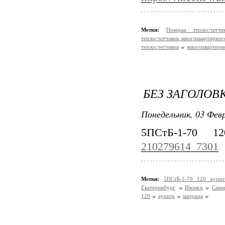
Метки:
Поверка теплосчет
теплосчетчиков многоквартирног
теплосчетчиков
многоквартирн
БЕЗ ЗАГОЛОВ
Понедельник, 03 Февр
5ПСтБ-1-70 
210279614_7301
Метки:
5ПСтБ-1-70 120 купи
Екатеринбург
Ижевск
Сама
120
купить
матрица