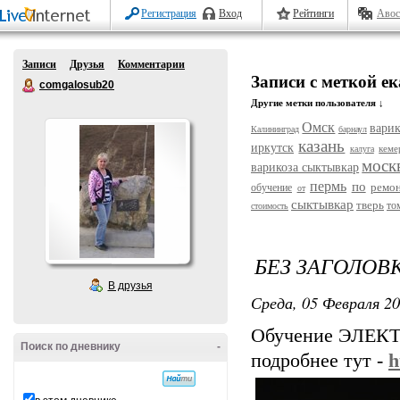
Регистрация
Вход
Рейтинги
Авос
Записи
Друзья
Комментарии
Записи с меткой е
comgalosub20
Другие метки пользователя ↓
Омск
варик
Калининград
барнаул
казань
иркутск
кеме
калуга
моск
варикоза сыктывкар
пермь
по
ремо
обучение
от
сыктывкар
тверь
то
стоимость
БЕЗ ЗАГОЛОВ
В друзья
Среда, 05 Февраля 20
Обучение ЭЛЕК
Поиск по дневнику
-
подробнее тут -
h