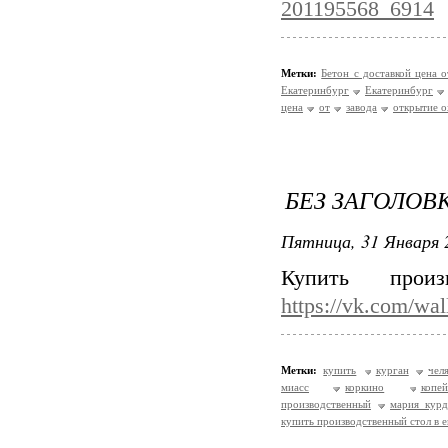
201195568_6914
Метки:
Бетон с доставкой цена 
Екатеринбург
Екатеринбург
цена
от
завода
открытие 
БЕЗ ЗАГОЛОВ
Пятница, 31 Января 
Купить прои
https://vk.com/wa
Метки:
купить
курган
чел
миасс
коркино
копей
производственный
мария кур
купить производственный стол в 