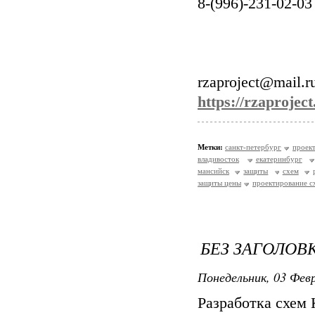
8-(996)-231-02-03
rzaproject@mail.r
https://rzaproject
Метки:
санкт-петербург
проек
владивосток
екатеринбург
мансийск
защиты
схем
защиты цены
проектирование с
БЕЗ ЗАГОЛОВ
Понедельник, 03 Февр
Разработка схем