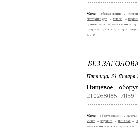
Метки:
оборудование
курга
екатеринбург
миасс
корки
производств
еманжелинск
пищевых производств
холоди
кор
БЕЗ ЗАГОЛОВ
Пятница, 31 Января 
Пищевое обору
210268085_7069
Метки:
оборудование
курган
миасс
коркино
пищевое
к
еманжелинск
южноуральск
п