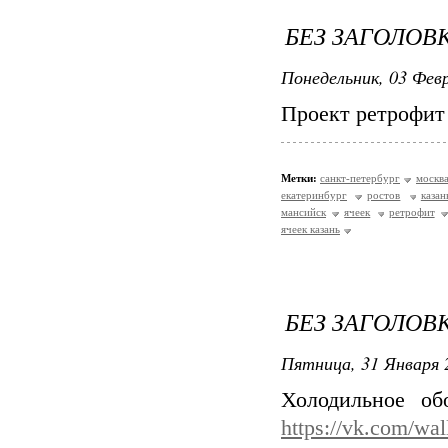
БЕЗ ЗАГОЛОВ
Понедельник, 03 Февр
Проект ретрофит 
Метки:
санкт-петербург
москв
екатеринбург
ростов
казан
мансийск
ячеек
ретрофит
ячеек казань
БЕЗ ЗАГОЛОВ
Пятница, 31 Января 
Холодильное об
https://vk.com/wa