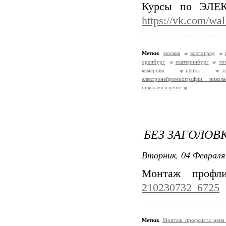
Курсы по ЭЛЕ
https://vk.com/wa
Метки:
москва
волгоград
оренбург
екатеринбург
то
кемерово
пенза.
э
электронейромиографии никола
николаев в пензе
БЕЗ ЗАГОЛОВ
Вторник, 04 Февраля 
Монтаж профл
210230732_6725
Метки:
Монтаж профлиста цен