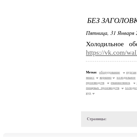
БЕЗ ЗАГОЛОВ
Пятница, 31 Января 
Холодильное об
https://vk.com/wa
Метки:
оборудование
курган
миасс
коркино
холодильное
производств
еманжелинск
пищевых производств
холоди
кур
Страницы: