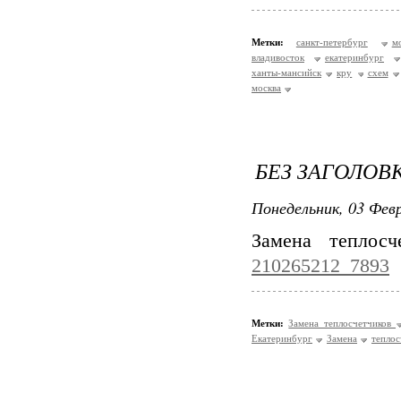
Метки:
санкт-петербург
м
владивосток
екатеринбург
ханты-мансийск
кру
схем
москва
БЕЗ ЗАГОЛОВ
Понедельник, 03 Февр
Замена теплос
210265212_7893
Метки:
Замена теплосчетчиков
Екатеринбург
Замена
теплос