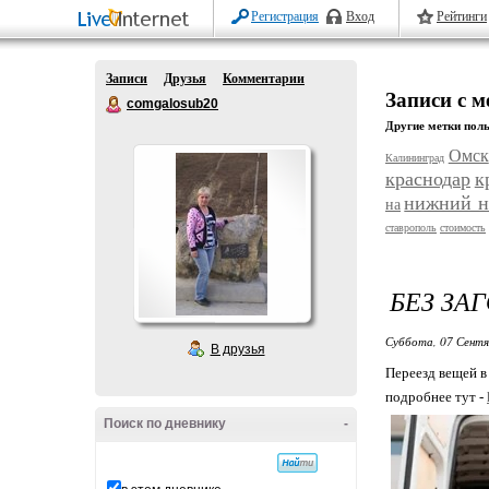
Регистрация
Вход
Рейтинги
Записи
Друзья
Комментарии
Записи с м
comgalosub20
Другие метки поль
Омск
Калининград
краснодар
к
нижний н
на
ставрополь
стоимость
БЕЗ ЗА
Суббота, 07 Сентя
В друзья
Переезд вещей в
подробнее тут -
Поиск по дневнику
-