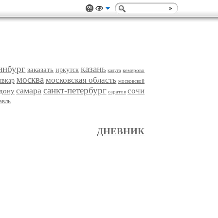
инбург
казань
заказать
иркутск
кемерово
калуга
москва
московская область
ывкар
московской
санкт-петербург
самара
сочи
-дону
саратов
авль
ДНЕВНИК