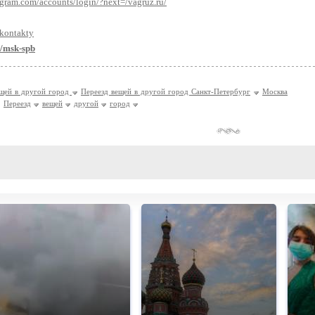
agram.com/accounts/login/?next=/vagruz.ru/
/kontakty
u/msk-spb
ещей в другой город
Переезд вещей в другой город Санкт-Петербург
Москва
Переезд
вещей
другой
город