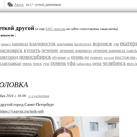
Авось
из (+ сутки) дневников
еткой другой
(и еще
6401 записям
на сайте сопоставлена такая метка)
зователя ↓
екатер
воронеж
владивосток
варикоза
владимир
волгоград
для
барнаул
расноярск
купить
лечение
лечение варикоза
лечение варикоза сыкт
новосибирск
овгород
пермь
по
ростов-на
ремонт
обучение
ростов
от
уфа
челябинск
тюмень
сыктывкар
цена
тверь
яросл
томск
тула
хабаровск
ГОЛОВКА
бря 2024 г. 16:06
+ в цитатник
 другой город Санкт-Петербург
https://vagruz.ru/msk-spb