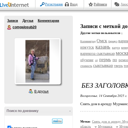
Регистрация
Вход
Рейтинги
Авос
Записи
Друзья
Комментарии
Записи с меткой д
comgalosub20
Другие метки пользователя ↓
Омск
варик
Калининград
барнаул
казань
иркутск
кеме
калуга
моск
варикоза сыктывкар
пермь
по
ремо
обучение
от
сыктывкар
тверь
то
стоимость
БЕЗ ЗАГОЛОВ
В друзья
Воскресенье, 14 Сентября 2025 г.
Снять дом в аренду Мурманс
Поиск по дневнику
-
Метки:
Снять дом в аренду Му
область
Мурманск
Мурм