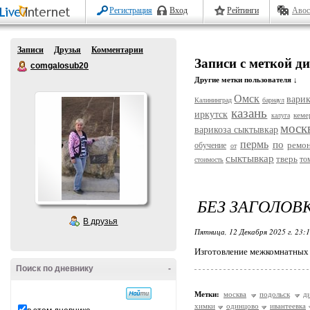
Регистрация
Вход
Рейтинги
Авос
Записи
Друзья
Комментарии
Записи с меткой ди
comgalosub20
Другие метки пользователя ↓
Омск
варик
Калининград
барнаул
казань
иркутск
кеме
калуга
моск
варикоза сыктывкар
пермь
по
ремо
обучение
от
сыктывкар
тверь
то
стоимость
БЕЗ ЗАГОЛОВ
В друзья
Пятница, 12 Декабря 2025 г. 23:
Изготовление межкомнатных 
Поиск по дневнику
-
Метки:
москва
подольск
д
химки
одинцово
ивантеевка