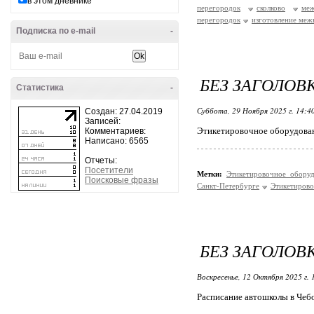
в этом дневнике
перегородок
сколково
меж
перегородок
изготовление меж
Подписка по e-mail
-
БЕЗ ЗАГОЛОВ
Статистика
-
Суббота, 29 Ноября 2025 г. 14:4
Создан: 27.04.2019
Записей:
Этикетировочное оборудован
Комментариев:
Написано: 6565
Отчеты:
Посетители
Метки:
Этикетировочное обору
Поисковые фразы
Санкт-Петербурге
Этикетиров
БЕЗ ЗАГОЛОВ
Воскресенье, 12 Октября 2025 г.
Расписание автошколы в Чеб