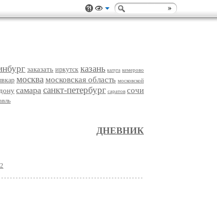
инбург
казань
заказать
иркутск
кемерово
калуга
москва
московская область
ывкар
московской
санкт-петербург
самара
сочи
-дону
саратов
авль
ДНЕВНИК
32