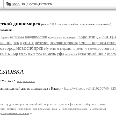
Авось
из (+ сутки) дневников
меткой дивноморск
(и еще
2907 записям
на сайте сопоставлена такая метка)
зователя ↓
екатер
воронеж
владивосток
варикоза
владимир
волгоград
для
барнаул
расноярск
купить
лечение
лечение варикоза
лечение варикоза сыкт
новосибирск
овгород
пермь
по
ростов-на
ремонт
обучение
ростов
от
уфа
челябинск
тюмень
сыктывкар
цена
тверь
яросл
томск
тула
хабаровск
ГОЛОВКА
025 г. 16:22
+ в цитатник
н напольный для промывки глаз в Казани -
https://vk.com/wall-210250740_82
тан
дивноморск
аварийный
ростов-на-дону уфа казань хабаровск ханты-
йный фонтан напольный для промывки глаз
напольныйпромывки
аварийный
ля промывки глаз в каз