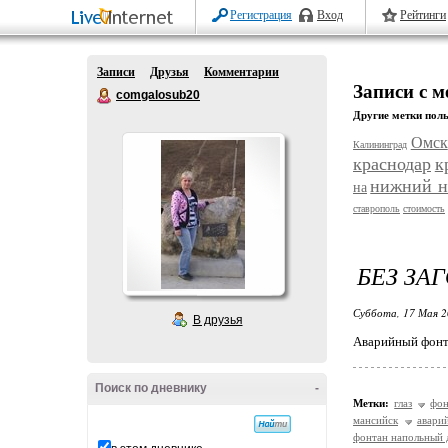
Регистрация
Вход
Рейтинги
Записи
Друзья
Комментарии
Записи с 
comgalosub20
Другие метки поль
Омск
Калининград
краснодар
к
нижний н
на
ставрополь
стоимость
БЕЗ ЗА
Суббота, 17 Мая 2
В друзья
Аварийный фонта
Поиск по дневнику
-
Метки:
глаз
фон
мансийск
авари
фонтан напольный д