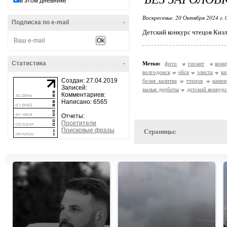
в этом дневнике
Воскресенье, 20 Октября 2024 г.
Подписка по e-mail
-
Детский конкурс чтецов Кизл
Статистика
-
Метки:
фото
гигант
конк
волгодонск
ейск
элиста
ки
Создан: 27.04.2019
белая калитва
чтецов
камен
Записей:
малые дербеты
детский конкурс
Комментариев:
Написано: 6565
Отчеты:
Посетители
Поисковые фразы
Страницы: