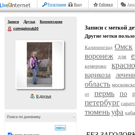
Регистрация
Вход
Рейтинги
Авос
Записи
Друзья
Комментарии
Записи с меткой д
comgalosub20
Другие метки пользо
Омск
Калининград
воронеж
е
для
красн
кемерово
варикоза
лечен
область
московск
пермь
по
от
В друзья
петербург
сарат
уфа
тюмень
хаб
Поиск по дневнику
-
БЕЗ ЗАГОЛОВ