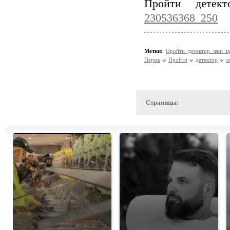
Пройти дете
230536368_250
Метки:
Пройти детектор лжи 
Пермь
Пройти
детектор
л
Страницы: