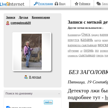
Регистрация
Вход
Рейтинги
Авос
Записи
Друзья
Комментарии
Записи с меткой де
comgalosub20
Другие метки пользователя ↓
Омск
варик
Калининград
барнаул
казань
иркутск
кеме
калуга
моск
варикоза сыктывкар
пермь
по
ремо
обучение
от
сыктывкар
тверь
то
стоимость
БЕЗ ЗАГОЛОВ
В друзья
Пятница, 19 Сентябр
Детектор лжи бы
Поиск по дневнику
-
подробнее тут -
h