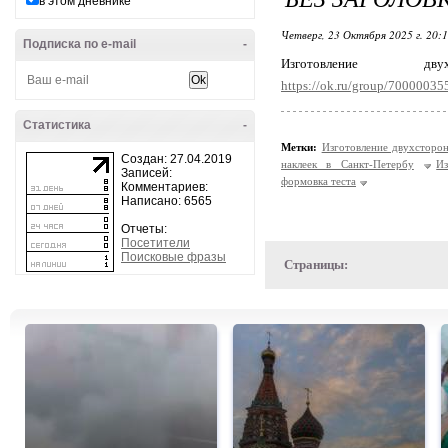
в этом дневнике
Четверг, 23 Октября 2025 г. 20:
Подписка по e-mail
-
Изготовление д
https://ok.ru/group/7000003
Статистика
-
Метки:
Изготовление двухсторо
Создан: 27.04.2019
наклеек в Санкт-Петербу
Из
Записей:
формовка теста
Комментариев:
Написано: 6565
Отчеты:
Посетители
Поисковые фразы
Страницы: