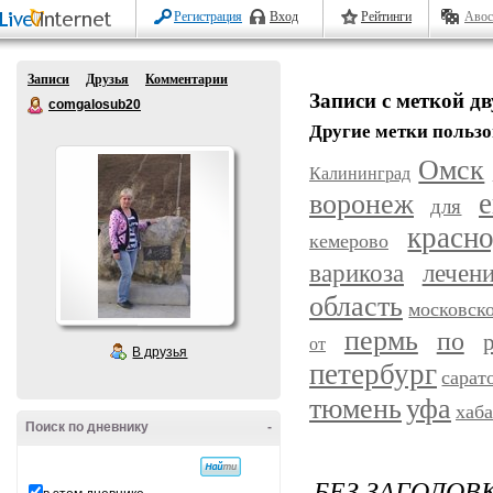
Регистрация
Вход
Рейтинги
Авос
Записи
Друзья
Комментарии
Записи с меткой д
comgalosub20
Другие метки пользо
Омск
Калининград
воронеж
е
для
красн
кемерово
варикоза
лечен
область
московск
пермь
по
от
В друзья
петербург
сарат
уфа
тюмень
хаб
Поиск по дневнику
-
БЕЗ ЗАГОЛОВ