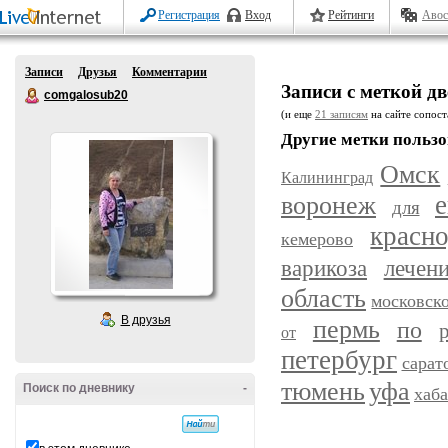
Регистрация
Вход
Рейтинги
Авос
Записи
Друзья
Комментарии
Записи с меткой д
comgalosub20
(и еще
21 записям
на сайте сопост
Другие метки пользо
Омск
Калининград
воронеж
е
для
красн
кемерово
варикоза
лечен
область
московск
В друзья
пермь
по
от
петербург
сарат
уфа
тюмень
Поиск по дневнику
-
хаб