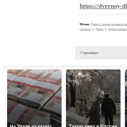
https://dvernoy-d
Метки:
Дверь с терморазрывом ц
Саратов
Дверь
терморазрыв
Страницы:
На Урале из казны
Такую зиму в России