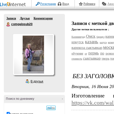
Регистрация
Вход
Рейтинги
Авос
Записи
Друзья
Комментарии
Записи с меткой дв
comgalosub20
Другие метки пользователя ↓
Омск
варик
Калининград
барнаул
казань
иркутск
кеме
калуга
моск
варикоза сыктывкар
пермь
по
ремо
обучение
от
сыктывкар
тверь
то
стоимость
БЕЗ ЗАГОЛОВ
В друзья
Вторник, 16 Июня 20
Изготовление
Поиск по дневнику
-
https://vk.com/wa