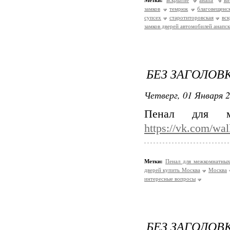
Метки:
вскрытие
анапа
ви
замков
темрюк
благовещенс
супсех
старотиторовская
вск
замков дверей автомобилей анапск
БЕЗ ЗАГОЛОВ
Четверг, 01 Января 2
Пенал для м
https://vk.com/wa
Метки:
Пенал для межкомнатны
дверей купить Москва
Москва
интересные вопросы
БЕЗ ЗАГОЛОВ