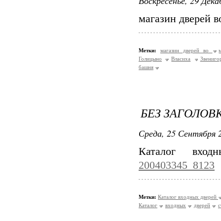
Воскресенье, 29 Дека
магазин дверей в
Метки:
магазин дверей во
Голицыно
Власиха
Звениго
башня
БЕЗ ЗАГОЛОВ
Среда, 25 Сентября 2
Каталог вхо
200403345_8123
Метки:
Каталог входных дверей
Каталог
входных
дверей
с