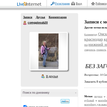
Регистрация
Вход
Рейтинги
Записи
Друзья
Комментарии
Записи с м
comgalosub20
Другие метки поль
Омск
Калининград
краснодар
к
нижний н
на
ставрополь
стоимость
БЕЗ ЗА
Воскресенье, 14 Се
В друзья
Заказать 8 кубо
Поиск по дневнику
-
Метки:
видное
кубовый
контей
контейнер для выво