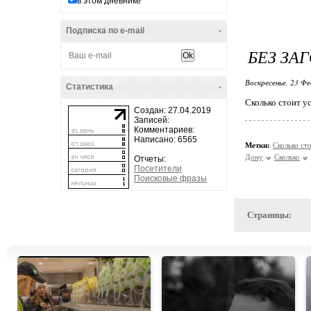
в этом дневнике
Подписка по e-mail
-
БЕЗ ЗА
Воскресенье, 23 Фе
Статистика
-
Сколько стоит ус
Создан: 27.04.2019
Записей:
Комментариев:
Написано: 6565
Метки:
Сколько ст
Дону
Сколько
Отчеты:
Посетители
Поисковые фразы
Страницы: