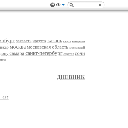
инбург
казань
заказать
иркутск
кемерово
калуга
москва
московская область
ывкар
московской
санкт-петербург
самара
сочи
-дону
саратов
авль
ДНЕВНИК
9_637