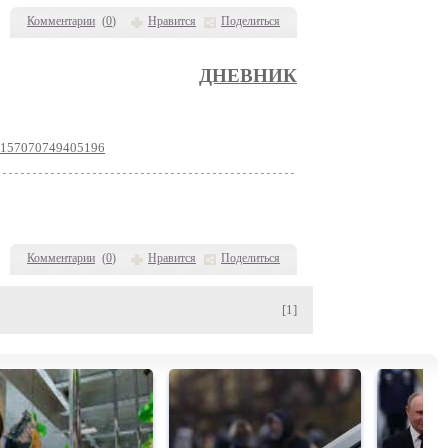
Комментарии
(
0
)
Нравится
Поделиться
ДНЕВНИК
c/157070749405196
Комментарии
(
0
)
Нравится
Поделиться
[1]