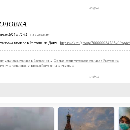
ГОЛОВКА
враля 2025 г. 12:32
+ в цитатник
тановка глонасс в Ростове-на Дону -
https://ok.ru/group/70000003478540/topi
оит установка глонасс в Ростове-на
Сколько стоит установка глонасс в Ростове-на
стоит
установка
глонассРостове-на
грусть