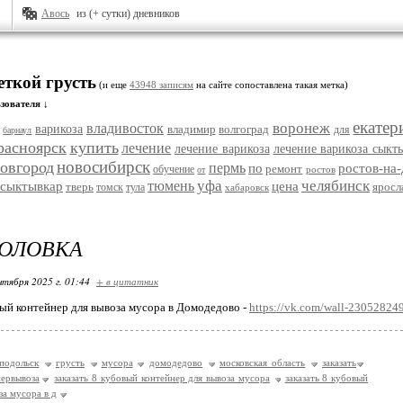
Авось
из (+ сутки) дневников
еткой грусть
(и еще
43948 записям
на сайте сопоставлена такая метка)
зователя ↓
екатер
воронеж
владивосток
варикоза
владимир
волгоград
для
барнаул
расноярск
купить
лечение
лечение варикоза
лечение варикоза сыкт
новосибирск
овгород
пермь
по
ростов-на
ремонт
обучение
ростов
от
уфа
челябинск
тюмень
сыктывкар
цена
тверь
яросл
томск
тула
хабаровск
ГОЛОВКА
нтября 2025 г. 01:44
+ в цитатник
вый контейнер для вывоза мусора в Домодедово -
https://vk.com/wall-23052824
подольск
грусть
мусора
домодедово
московская область
заказать
нервывоза
заказать 8 кубовый контейнер для вывоза мусора
заказать 8 кубовый
за мусора в д