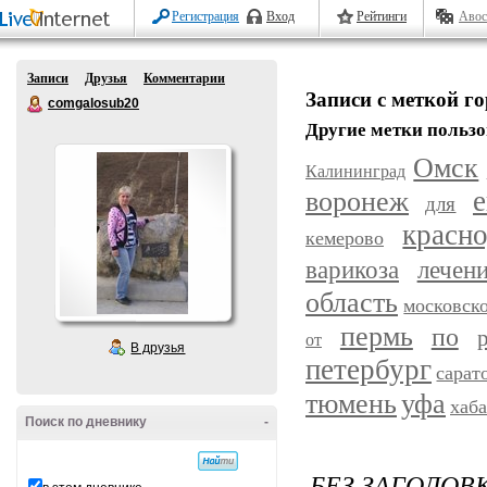
Регистрация
Вход
Рейтинги
Авос
Записи
Друзья
Комментарии
Записи с меткой г
comgalosub20
Другие метки пользо
Омск
Калининград
воронеж
е
для
красн
кемерово
варикоза
лечен
область
московск
пермь
по
от
В друзья
петербург
сарат
уфа
тюмень
хаб
Поиск по дневнику
-
БЕЗ ЗАГОЛОВ