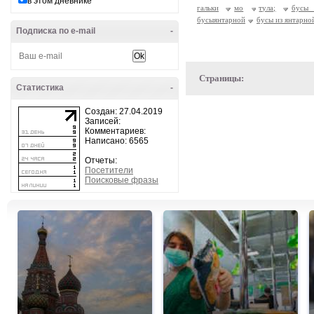
в этом дневнике
гальки
мо
тула;
бусы 
бусыянтарной
бусы из янтарно
Подписка по e-mail
-
Страницы:
Статистика
-
Создан: 27.04.2019
Записей:
Комментариев:
Написано: 6565
Отчеты:
Посетители
Поисковые фразы