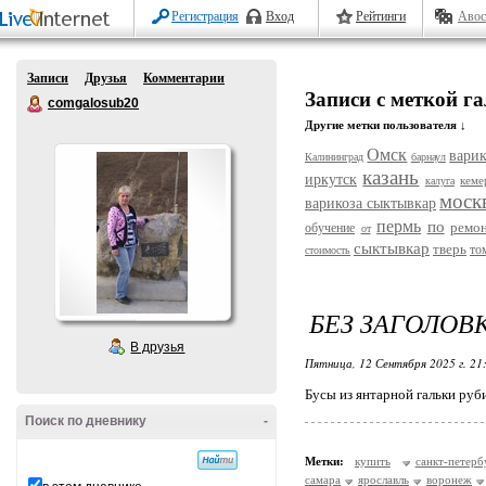
Регистрация
Вход
Рейтинги
Авос
Записи
Друзья
Комментарии
Записи с меткой г
comgalosub20
Другие метки пользователя ↓
Омск
варик
Калининград
барнаул
казань
иркутск
кеме
калуга
моск
варикоза сыктывкар
пермь
по
ремо
обучение
от
сыктывкар
тверь
то
стоимость
БЕЗ ЗАГОЛОВ
В друзья
Пятница, 12 Сентября 2025 г. 21
Бусы из янтарной гальки ру
Поиск по дневнику
-
Метки:
купить
санкт-петерб
самара
ярославль
воронеж