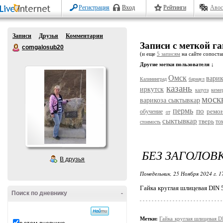
Регистрация
Вход
Рейтинги
Авос
Записи
Друзья
Комментарии
Записи с меткой г
comgalosub20
(и еще
5 записям
на сайте сопостав
Другие метки пользователя ↓
Омск
варик
Калининград
барнаул
казань
иркутск
кеме
калуга
моск
варикоза сыктывкар
пермь
по
ремо
обучение
от
сыктывкар
тверь
то
стоимость
БЕЗ ЗАГОЛОВ
В друзья
Понедельник, 25 Ноября 2024 г. 
Гайка круглая шлицевая DIN
Поиск по дневнику
-
Метки:
Гайка круглая шлицевая