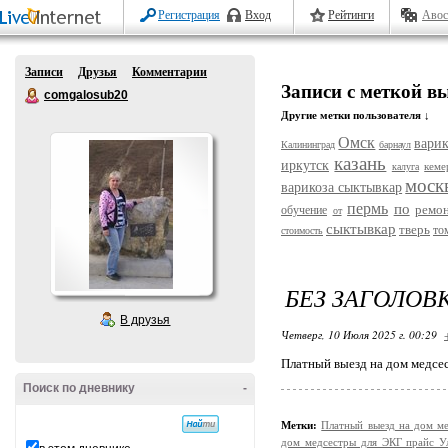
Регистрация
Вход
Рейтинги
Авос
Записи
Друзья
Комментарии
Записи с меткой в
comgalosub20
Другие метки пользователя ↓
Омск
варик
Калининград
барнаул
казань
иркутск
кеме
калуга
моск
варикоза сыктывкар
пермь
по
ремо
обучение
от
сыктывкар
тверь
то
стоимость
БЕЗ ЗАГОЛОВ
В друзья
Четверг, 10 Июля 2025 г. 00:29
Платный выезд на дом медсе
Поиск по дневнику
-
Метки:
Платный выезд на дом м
дом медсестры для ЭКГ прайс У