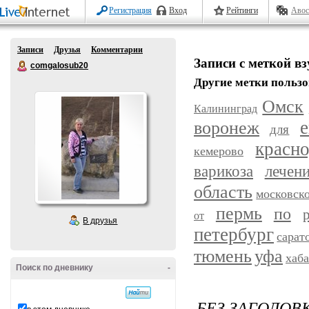
Регистрация
Вход
Рейтинги
Авос
Записи
Друзья
Комментарии
Записи с меткой вз
comgalosub20
Другие метки пользо
Омск
Калининград
воронеж
е
для
красн
кемерово
варикоза
лечен
область
московск
пермь
по
от
В друзья
петербург
сарат
уфа
тюмень
хаб
Поиск по дневнику
-
БЕЗ ЗАГОЛОВ