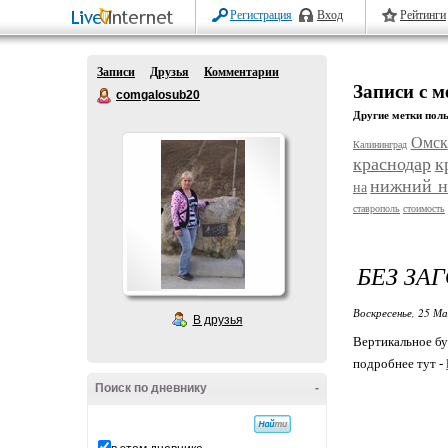
Регистрация
Вход
Рейтинги
Записи
Друзья
Комментарии
Записи с м
comgalosub20
Другие метки поль
Омск
Калининград
краснодар
к
нижний н
на
ставрополь
стоимость
БЕЗ ЗА
Воскресенье, 25 Ма
В друзья
Вертикальное бу
подробнее тут -
Поиск по дневнику
-