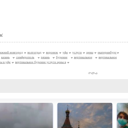
u/
ижний новгород
волгоград
воронеж
уфа
услуги
цены
екатеринбург
казань
симферополь
рязань
бурение
вертикальное
вертикальное
ны в уфе
вертикальное бурение услуги цены в