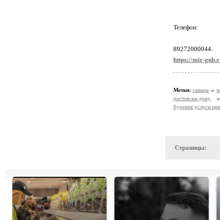
Телефон:
89272000044.
https://mir-gnb.r
Метки:
самара
н
ростов-на-дону
бурение услуги це
Страницы: