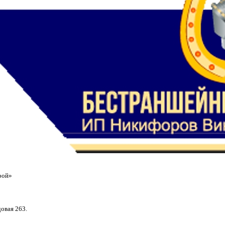
рой»
довая 263.