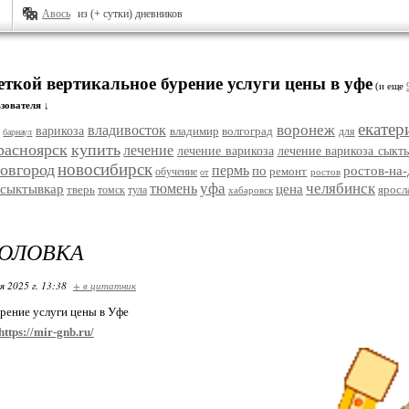
Авось
из (+ сутки) дневников
еткой вертикальное бурение услуги цены в уфе
(и еще
зователя ↓
екатер
воронеж
владивосток
варикоза
владимир
волгоград
для
барнаул
расноярск
купить
лечение
лечение варикоза
лечение варикоза сыкт
новосибирск
овгород
пермь
по
ростов-на
ремонт
обучение
ростов
от
уфа
челябинск
тюмень
сыктывкар
цена
тверь
яросл
томск
тула
хабаровск
ГОЛОВКА
я 2025 г. 13:38
+ в цитатник
рение услуги цены в Уфе
https://mir-gnb.ru/