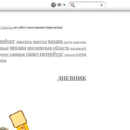
9 записям
на сайте сопоставлена такая метка)
инбург
казань
заказать
иркутск
кемерово
калуга
москва
московская область
ывкар
московской
санкт-петербург
самара
сочи
-дону
саратов
авль
ДНЕВНИК