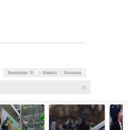
Комментарии
(
0
)
Нравится
Поделиться
[1]