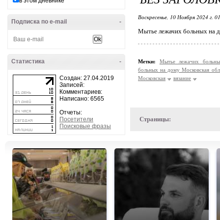
в этом дневнике
Воскресенье, 10 Ноября 2024 г. 0
Подписка по e-mail
-
Мытье лежачих больных на д
Статистика
-
Метки:
Мытье лежачих больн
больных на дому Московская обл
Создан: 27.04.2019
Московская
вязание
Записей:
Комментариев:
Написано: 6565
Отчеты:
Страницы:
Посетители
Поисковые фразы