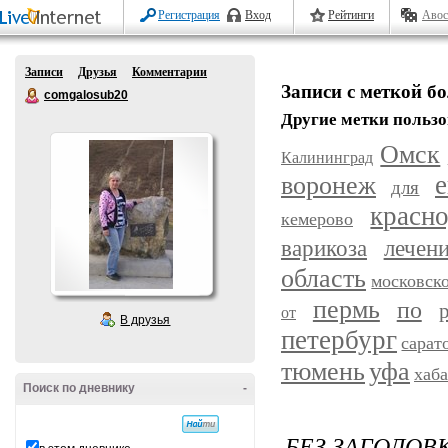
Регистрация
Вход
Рейтинги
Авос
Записи
Друзья
Комментарии
Записи с меткой 
comgalosub20
Другие метки пользо
Омск
Калининград
воронеж
е
для
красн
кемерово
варикоза
лечен
область
московск
пермь
по
от
В друзья
петербург
сарат
уфа
тюмень
хаб
Поиск по дневнику
-
БЕЗ ЗАГОЛОВ