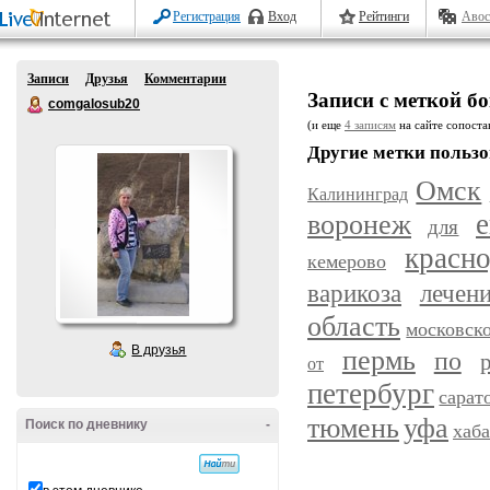
Регистрация
Вход
Рейтинги
Авос
Записи
Друзья
Комментарии
Записи с меткой б
comgalosub20
(и еще
4 записям
на сайте сопостав
Другие метки пользо
Омск
Калининград
воронеж
е
для
красн
кемерово
варикоза
лечен
область
московск
В друзья
пермь
по
от
петербург
сарат
уфа
тюмень
Поиск по дневнику
-
хаб