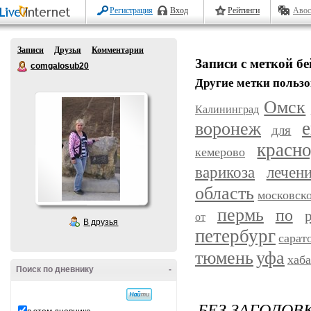
Регистрация
Вход
Рейтинги
Авос
Записи
Друзья
Комментарии
Записи с меткой б
comgalosub20
Другие метки пользо
Омск
Калининград
воронеж
е
для
красн
кемерово
варикоза
лечен
область
московск
пермь
по
от
В друзья
петербург
сарат
уфа
тюмень
хаб
Поиск по дневнику
-
БЕЗ ЗАГОЛОВ