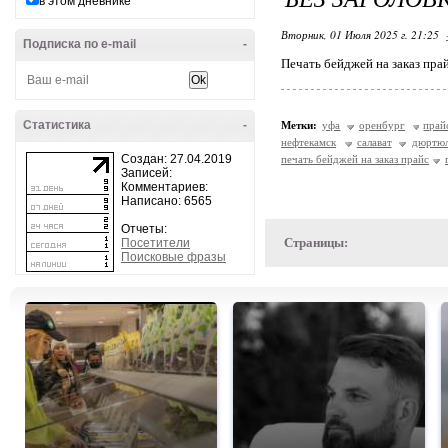
в этом дневнике
Вторник, 01 Июля 2025 г. 21:25
Подписка по e-mail
-
Печать бейджей на заказ пра
Статистика
-
Метки:
уфа
оренбург
прай
нефтекамск
салават
дюртю
Создан: 27.04.2019
печать бейджей на заказ прайс
Записей:
Комментариев:
Написано: 6565
Отчеты:
Страницы:
Посетители
Поисковые фразы