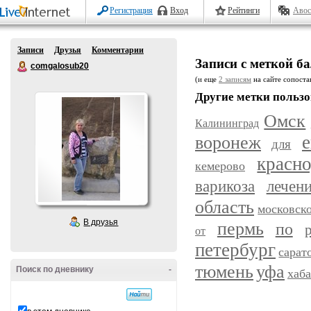
Регистрация
Вход
Рейтинги
Авос
Записи
Друзья
Комментарии
Записи с меткой б
comgalosub20
(и еще
2 записям
на сайте сопостав
Другие метки пользо
Омск
Калининград
воронеж
е
для
красн
кемерово
варикоза
лечен
область
московск
В друзья
пермь
по
от
петербург
сарат
уфа
тюмень
Поиск по дневнику
-
хаб