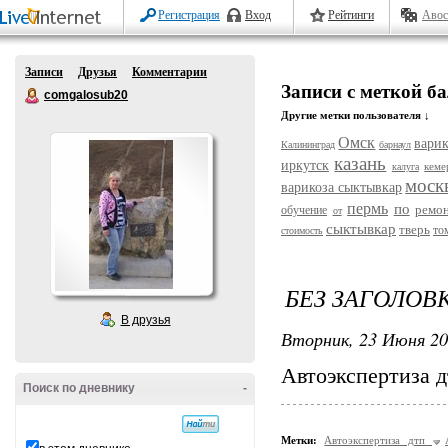
Регистрация
Вход
Рейтинги
Авос
Записи
Друзья
Комментарии
Записи с меткой б
comgalosub20
Другие метки пользователя ↓
Омск
варик
Калининград
барнаул
казань
иркутск
кеме
калуга
моск
варикоза сыктывкар
пермь
по
ремо
обучение
от
сыктывкар
тверь
то
стоимость
БЕЗ ЗАГОЛОВ
В друзья
Вторник, 23 Июня 20
Автоэкспертиза 
Поиск по дневнику
-
Метки:
Автоэкспертиза дтп