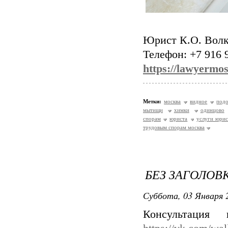
Юрист К.О. Волк
Телефон: +7 916 9
https://lawyermo
Метки:
москва
видное
подо
мытищи
химки
одинцово
спорам
юриста
услуги юрис
трудовым спорам москва
БЕЗ ЗАГОЛОВ
Суббота, 03 Января 2
Консультация