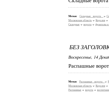
Складные ворота
Метки:
Складные ворота
С
Московская область
Королев
Складные
ворота
фракталы и
БЕЗ ЗАГОЛОВ
Воскресенье, 14 Дека
Распашные ворот
Метки:
Распашные ворота
Московская область
Королев
Распашные
ворота
воспитан