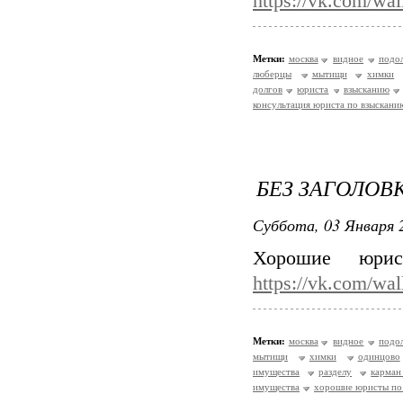
https://vk.com/wa
Метки:
москва
видное
подо
люберцы
мытищи
химки
долгов
юриста
взысканию
консультация юриста по взыскани
БЕЗ ЗАГОЛОВ
Суббота, 03 Января 2
Хорошие юри
https://vk.com/wa
Метки:
москва
видное
подо
мытищи
химки
одинцово
имущества
разделу
карма
имущества
хорошие юристы по 