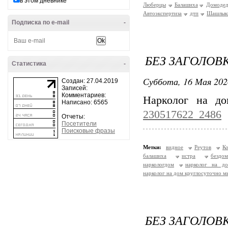
в этом дневнике
Люберцы
Балашиха
Домодед
Автоэкспертиза
дтп
Шашлык
Подписка по e-mail
-
БЕЗ ЗАГОЛОВ
Статистика
-
Суббота, 16 Мая 202
Создан: 27.04.2019
Записей:
Комментариев:
Нарколог на д
Написано: 6565
230517622_2486
Отчеты:
Посетители
Поисковые фразы
Метки:
видное
Реутов
К
балашиха
истра
бездо
наркологдом
нарколог на до
нарколог на дом круглосуточно 
БЕЗ ЗАГОЛОВ