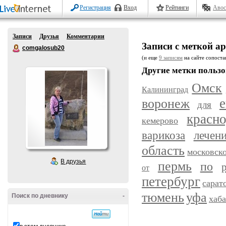
Регистрация
Вход
Рейтинги
Авос
Записи
Друзья
Комментарии
Записи с меткой а
comgalosub20
(и еще
9 записям
на сайте сопостав
Другие метки пользо
Омск
Калининград
воронеж
е
для
красн
кемерово
варикоза
лечен
область
московск
В друзья
пермь
по
от
петербург
сарат
уфа
тюмень
Поиск по дневнику
-
хаб