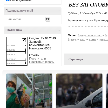
в этом дневнике
БЕЗ ЗАГОЛОВ
Подписка по e-mail
-
Суббота, 21 Сентября 2024 г. 08
Аренда авто сутки Краснода
Статистика
-
Метки:
Аренда авто сутки
Ар
Создан: 27.04.2019
Аренда
авто
сутки
рецепт
Записей:
Комментариев:
Написано: 6565
Отчеты:
Посетители
Страницы:
Поисковые фразы