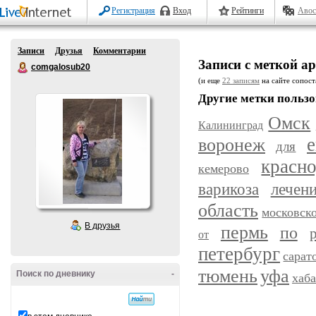
Регистрация
Вход
Рейтинги
Авос
Записи
Друзья
Комментарии
Записи с меткой ар
comgalosub20
(и еще
22 записям
на сайте сопост
Другие метки пользо
Омск
Калининград
воронеж
е
для
красн
кемерово
варикоза
лечен
область
московск
В друзья
пермь
по
от
петербург
сарат
уфа
тюмень
Поиск по дневнику
-
хаб