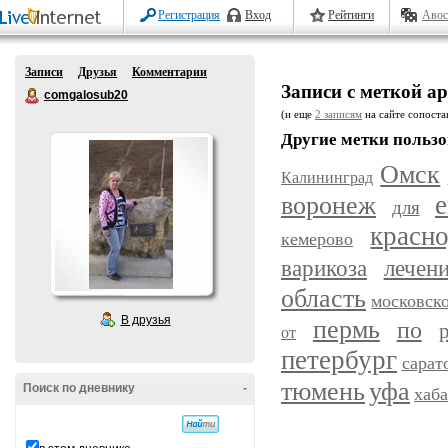
Регистрация
Вход
Рейтинги
Авос
Записи
Друзья
Комментарии
Записи с меткой ар
comgalosub20
(и еще
2 записям
на сайте сопостав
Другие метки пользо
Омск
Калининград
воронеж
е
для
красн
кемерово
варикоза
лечен
область
московск
В друзья
пермь
по
от
петербург
сарат
уфа
тюмень
Поиск по дневнику
-
хаб