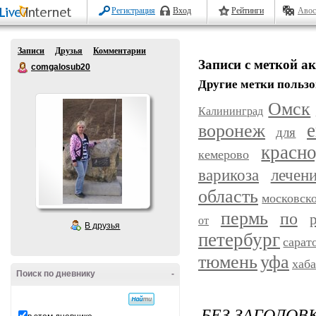
Регистрация
Вход
Рейтинги
Авос
Записи
Друзья
Комментарии
Записи с меткой а
comgalosub20
Другие метки пользо
Омск
Калининград
воронеж
е
для
красн
кемерово
варикоза
лечен
область
московск
пермь
по
от
В друзья
петербург
сарат
уфа
тюмень
хаб
Поиск по дневнику
-
БЕЗ ЗАГОЛОВ