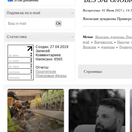
в этом дневнике
Воскресенье, 01 Июня 2025 г. 14:
Подписка по e-mail
-
Японские аукционы Приморс
Статистика
-
Метки:
Японские аукционы Пр
край
Владивосток
Находка
Создан: 27.04.2019
Японские
аукционы
Приморс
Записей:
Комментариев:
Написано: 6565
Отчеты:
Страницы:
Посетители
Поисковые фразы