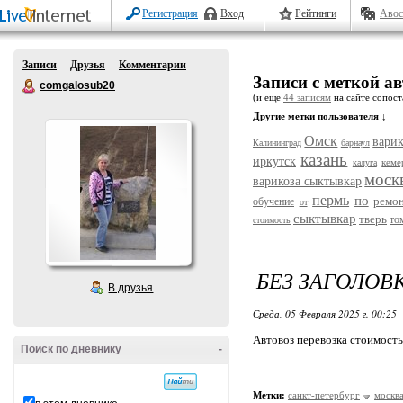
Регистрация
Вход
Рейтинги
Авос
Записи
Друзья
Комментарии
Записи с меткой ав
comgalosub20
(и еще
44 записям
на сайте сопост
Другие метки пользователя ↓
Омск
варик
Калининград
барнаул
казань
иркутск
кеме
калуга
моск
варикоза сыктывкар
пермь
по
ремо
обучение
от
сыктывкар
тверь
то
стоимость
БЕЗ ЗАГОЛОВ
В друзья
Среда, 05 Февраля 2025 г. 00:25
Автовоз перевозка стоимость
Поиск по дневнику
-
Метки:
санкт-петербург
москв