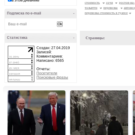
в этом дневнике
стоимость
сочи
ростов-на
тольятти
перевозка
автовоз
перевозка стоимость в туапсе
Подписка по e-mail
-
Статистика
-
Страницы:
Создан: 27.04.2019
Записей:
Комментариев:
Написано: 6565
Отчеты:
Посетители
Поисковые фразы