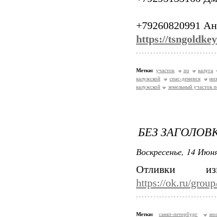
+79260820991 Ан
https://tsngoldkey
Метки:
участок
по
калуга
калужской
спас-деменск
ни
калужской
земельный участок п
БЕЗ ЗАГОЛОВ
Воскресенье, 14 Июня
Отливки и
https://ok.ru/gro
Метки:
санкт-петербург
мо