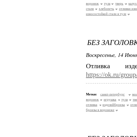
воронеж
тула
тверь
калуг
стали
хлебопечь
отливки изн
износостойкой стали в туле
БЕЗ ЗАГОЛОВ
Воскресенье, 14 Июня
Отливка и
https://ok.ru/gro
Метки:
санкт-петербург
мо
воронеж
игрушка
тула
тв
отливка
изделийбронзы
отли
бронзы в воронеже