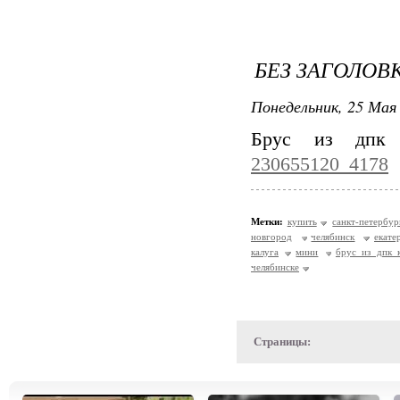
БЕЗ ЗАГОЛОВ
Понедельник, 25 Мая 
Брус из дпк
230655120_4178
Метки:
купить
санкт-петербур
новгород
челябинск
екате
калуга
мини
брус из дпк 
челябинске
Страницы: