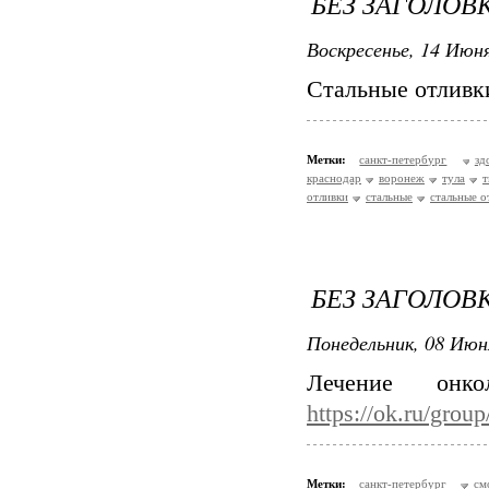
БЕЗ ЗАГОЛОВ
Воскресенье, 14 Июня
Стальные отливк
Метки:
санкт-петербург
зд
краснодар
воронеж
тула
т
отливки
стальные
стальные о
БЕЗ ЗАГОЛОВ
Понедельник, 08 Июн
Лечение онк
https://ok.ru/gro
Метки:
санкт-петербург
см