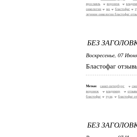
ярославль
воронеж
владим
онкологии
мо
бластофаг
т
лечение онкологии бластофаг отз
БЕЗ ЗАГОЛОВ
Воскресенье, 07 Июня
Бластофаг отзыв
Метки:
санкт-петербург
смо
воронеж
владимир
отзыв
бластофаг
тула;
бластофаг о
БЕЗ ЗАГОЛОВ