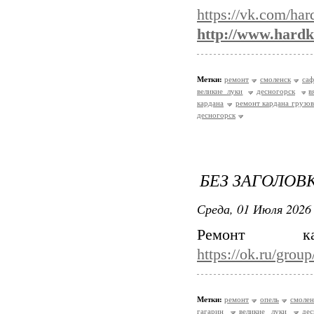
https://vk.com/ha
http://www.hardk
Метки:
ремонт
смоленск
са
великие луки
десногорск
в
кардана
ремонт кардана грузов
десногорск
БЕЗ ЗАГОЛОВ
Среда, 01 Июля 2026 
Ремонт к
https://ok.ru/gro
Метки:
ремонт
опель
смолен
гагарин
великие луки
дес