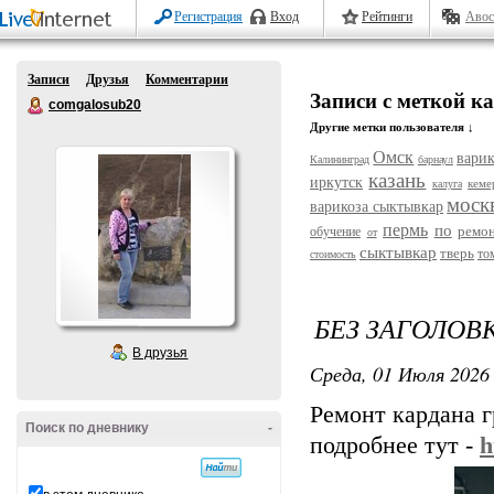
Регистрация
Вход
Рейтинги
Авос
Записи
Друзья
Комментарии
Записи с меткой к
comgalosub20
Другие метки пользователя ↓
Омск
варик
Калининград
барнаул
казань
иркутск
кеме
калуга
моск
варикоза сыктывкар
пермь
по
ремо
обучение
от
сыктывкар
тверь
то
стоимость
БЕЗ ЗАГОЛОВ
В друзья
Среда, 01 Июля 2026 
Ремонт кардана г
Поиск по дневнику
-
подробнее тут -
h