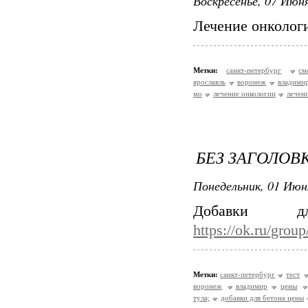
Воскресенье, 07 Июня
Лечение онколог
Метки:
санкт-петербург
см
ярославль
воронеж
владими
мо
лечение онкологии
лечен
БЕЗ ЗАГОЛОВ
Понедельник, 01 Июн
Добавки 
https://ok.ru/gro
Метки:
санкт-петербург
тест
воронеж
владимир
цены
тула;
добавки для бетона цены