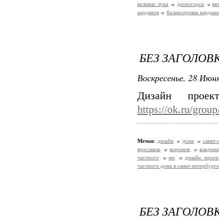
великие луки
десногорск
вя
карданов
балансировка кардано
БЕЗ ЗАГОЛОВ
Воскресенье, 28 Июня
Дизайн проек
https://ok.ru/gro
Метки:
дизайн
дома
санкт-
ярославль
воронеж
владим
частного
мо
дизайн проек
частного дома в санкт-петербурге
БЕЗ ЗАГОЛОВ