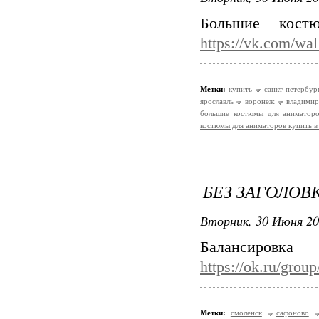
Большие кост
https://vk.com/wa
Метки:
купить
санкт-петербур
ярославль
воронеж
владимир
большие костюмы для аниматоро
костюмы для аниматоров купить в
БЕЗ ЗАГОЛОВ
Вторник, 30 Июня 20
Баланси
https://ok.ru/gro
Метки:
смоленск
сафоново