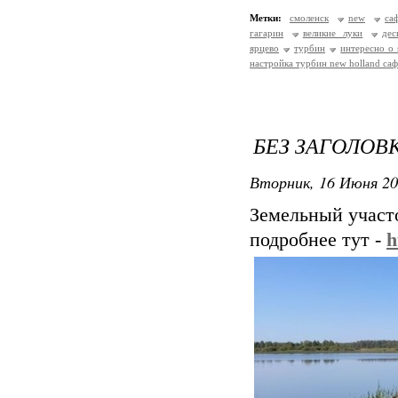
Метки:
смоленск
new
са
гагарин
великие луки
дес
ярцево
турбин
интересно о 
настройка турбин new holland са
БЕЗ ЗАГОЛОВ
Вторник, 16 Июня 20
Земельный участ
подробнее тут -
h