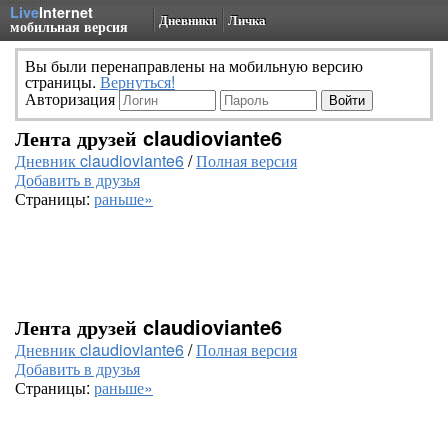
Live
Internet
Дневники
Личка
мобильная версия
Вы были перенаправлены на мобильную версию
страницы.
Вернуться!
Авторизация
Лента друзей claudioviante6
Дневник claudioviante6
/
Полная версия
Добавить в друзья
Страницы:
раньше»
Лента друзей claudioviante6
Дневник claudioviante6
/
Полная версия
Добавить в друзья
Страницы:
раньше»