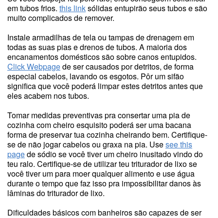
em tubos frios.
this link
sólidas entupirão seus tubos e são
muito complicados de remover.
Instale armadilhas de tela ou tampas de drenagem em
todas as suas pias e drenos de tubos. A maioria dos
encanamentos domésticos são sobre canos entupidos.
Click Webpage
de ser causados por detritos, de forma
especial cabelos, lavando os esgotos. Pôr um sifão
significa que você poderá limpar estes detritos antes que
eles acabem nos tubos.
Tomar medidas preventivas pra consertar uma pia de
cozinha com cheiro esquisito poderá ser uma bacana
forma de preservar tua cozinha cheirando bem. Certifique-
se de não jogar cabelos ou graxa na pia. Use
see this
page
de sódio se você tiver um cheiro inusitado vindo do
teu ralo. Certifique-se de utilizar teu triturador de lixo se
você tiver um para moer qualquer alimento e use água
durante o tempo que faz isso pra impossibilitar danos às
lâminas do triturador de lixo.
Dificuldades básicos com banheiros são capazes de ser