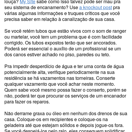
louça?
My Site
sabe como isso talvez pode ser mau pra
seu sistema de encanamento? Use
a knockout post
pra
várias algumas informações e truques críticos que você
precisa saber em relação à canalização de sua casa.
Se você retém tubos que estão vivos com o som de ranger
ou martelar, você tem um problema que é com facilidade
corrigido. Os tubos expostos terão que ser ancorados.
Poderá ser essencial o auxílio de um profissional se um
dos canos estiver achado no piso, paredes ou teto.
Pra impedir desperdício de água e ter uma conta de água
potencialmente alta, verifique periodicamente na sua
residência se há vazamentos nas torneiras. Conserte
qualquer vazamento que você achar neste momento.
Quem sabe você mesmo possa fazer o conserto, porém se
não, poderá ter que procurar os serviços de um encanador
para fazer os reparos.
Não derrame graxa ou óleo em nenhum dos drenos de sua
casa. Coloque-os em recipientes e coloque-os na
geladeira até que estejam sólidos e depois jogue-os fora.
Se você despejá-los pelo ralo, eles conseguem solidificar