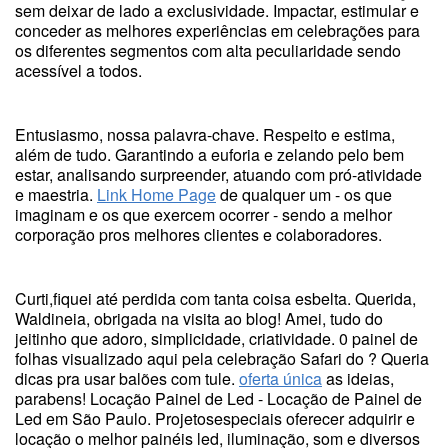
sem deixar de lado a exclusividade. Impactar, estimular e
conceder as melhores experiências em celebrações para
os diferentes segmentos com alta peculiaridade sendo
acessível a todos.
Entusiasmo, nossa palavra-chave. Respeito e estima,
além de tudo. Garantindo a euforia e zelando pelo bem
estar, analisando surpreender, atuando com pró-atividade
e maestria.
Link Home Page
de qualquer um - os que
imaginam e os que exercem ocorrer - sendo a melhor
corporação pros melhores clientes e colaboradores.
Curti,fiquei até perdida com tanta coisa esbelta. Querida,
Waldineia, obrigada na visita ao blog! Amei, tudo do
jeitinho que adoro, simplicidade, criatividade. 0 painel de
folhas visualizado aqui pela celebração Safari do ? Queria
dicas pra usar balões com tule.
oferta única
as ideias,
parabens! Locação Painel de Led - Locação de Painel de
Led em São Paulo. Projetosespeciais oferecer adquirir e
locação o melhor painéis led, iluminação, som e diversos