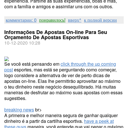
experiência. Partilhe as suas experiências, boas e más,
com a família e amigos e assimilar uns com os outros.
комментарии: 0
понравилось!
вверх^
к полной версии
Informações De Apostas On-line Para Seu
Orçamento De Apostas Esportivas
10-12-2020 10:28
Se você está pensando em
click through the up coming
post
esportes, mas está se perguntando como começar,
logo considere a alternativa de ver de perto dicas de
apostas on-line. Elas lhe permitirão aproveitar ao máximo
o teu dinheiro neste negócio desequilibrado. Há muitas
maneiras de desfrutar ao máximo suas apostas com essas
sugestões.
breaking news
br>
A primeira e melhor maneira segura de ganhar qualquer
dinheiro é a partir da cartilha esportiva.
have a peek at
these guys
maneira, você entende que vai pegar o máximo