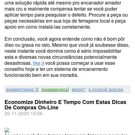
uma solução rápida até mesmo pro encanador amador
mais cru e realmente compensa tentar se você puder
aplicar tempo para pesquisar o defeito. Procure a peça ou
peças necessárias em sua loja de ferragens local e peça
apoio em como instalá-las corretamente.
Em conclusão, você agora entende como não é bom pôr
óleo ou graxa no ralo. Mesmo que você já soubesse disso,
neste instante você domina como é sério impossibilitar
esta e diversas novas circunstâncias potencialmente
desastrosas.
like it
você possa começar a usar esse
conselho hoje e ter um sistema de encanamento
funcionando bem em sua moradia.
комментарии: 0
понравилось!
вверх^
к полной версии
Economize Dinheiro E Tempo Com Estas Dicas
De Compras On-Line
26-11-2020 15:56