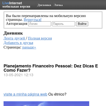
Live
Internet
Дневники
Личка
мобильная версия
Вы были перенаправлены на мобильную версию
страницы.
Вернуться!
Авторизация
Дневник
Лента друзей
/
Полная версия
Добавить в друзья
Страницы:
раньше»
Planejamento Financeiro Pessoal: Dez Dicas E
Como Fazer?
13-05-2021 12:13
visite a minha página web
Ou étnico?