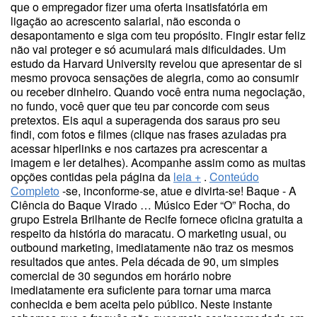
que o empregador fizer uma oferta insatisfatória em
ligação ao acrescento salarial, não esconda o
desapontamento e siga com teu propósito. Fingir estar feliz
não vai proteger e só acumulará mais dificuldades. Um
estudo da Harvard University revelou que apresentar de si
mesmo provoca sensações de alegria, como ao consumir
ou receber dinheiro. Quando você entra numa negociação,
no fundo, você quer que teu par concorde com seus
pretextos. Eis aqui a superagenda dos saraus pro seu
findi, com fotos e filmes (clique nas frases azuladas pra
acessar hiperlinks e nos cartazes pra acrescentar a
imagem e ler detalhes). Acompanhe assim como as muitas
opções contidas pela página da
leia +
.
Conteúdo
Completo
-se, inconforme-se, atue e divirta-se! Baque - A
Ciência do Baque Virado … Músico Eder “O” Rocha, do
grupo Estrela Brilhante de Recife fornece oficina gratuita a
respeito da história do maracatu. O marketing usual, ou
outbound marketing, imediatamente não traz os mesmos
resultados que antes. Pela década de 90, um simples
comercial de 30 segundos em horário nobre
imediatamente era suficiente para tornar uma marca
conhecida e bem aceita pelo público. Neste instante