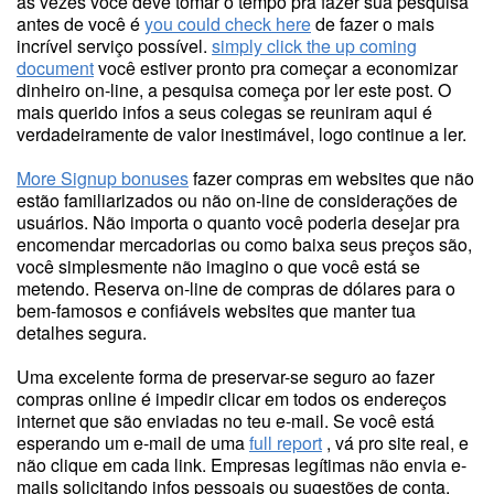
às vezes você deve tomar o tempo pra fazer sua pesquisa
antes de você é
you could check here
de fazer o mais
incrível serviço possível.
simply click the up coming
document
você estiver pronto pra começar a economizar
dinheiro on-line, a pesquisa começa por ler este post. O
mais querido infos a seus colegas se reuniram aqui é
verdadeiramente de valor inestimável, logo continue a ler.
More Signup bonuses
fazer compras em websites que não
estão familiarizados ou não on-line de considerações de
usuários. Não importa o quanto você poderia desejar pra
encomendar mercadorias ou como baixa seus preços são,
você simplesmente não imagino o que você está se
metendo. Reserva on-line de compras de dólares para o
bem-famosos e confiáveis websites que manter tua
detalhes segura.
Uma excelente forma de preservar-se seguro ao fazer
compras online é impedir clicar em todos os endereços
internet que são enviadas no teu e-mail. Se você está
esperando um e-mail de uma
full report
, vá pro site real, e
não clique em cada link. Empresas legítimas não envia e-
mails solicitando infos pessoais ou sugestões de conta.