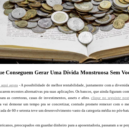
ue Conseguem Gerar Uma Dívida Monstruosa Sem Voc
o aqui agora
- A possibilidade de melhor rentabilidade, juntamente com a diversid
uscarem recentes alternativas pra suas aplicações. Os bancos, que ainda figuram 
ara as corretoras, casas de investimentos, assets e afins.
clique no seguinte pos
 vai demorar um tempo pra se concretizar, contudo promete remexer com o mer
cada de 60 e setenta teve um desenvolvimento vasto da categoria média no pós-bat
ericanos, preocupados em guardar dinheiro para a aposentadoria, passaram a se perg