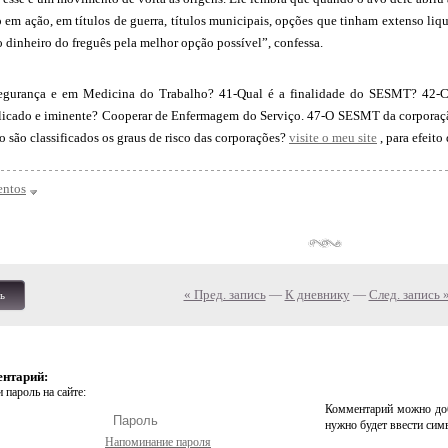
o em ação, em títulos de guerra, títulos municipais, opções que tinham extenso li
o dinheiro do freguês pela melhor opção possível”, confessa.
egurança e em Medicina do Trabalho? 41-Qual é a finalidade do SESMT? 42
delicado e iminente? Cooperar de Enfermagem do Serviço. 47-O SESMT da corporaçã
 são classificados os graus de risco das corporações?
visite o meu site
, para efei
entos
« Пред. запись
—
К дневнику
—
След. запись 
ь
ентарий:
 пароль на сайте:
Комментарий можно доб
нужно будет ввести сим
Напоминание пароля