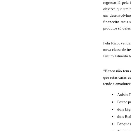
regresso lá pela
observa que um m
um desenvolvimen
financeiro mais 
produtos só deles
Pela Rico, vende
nova classe de in
Futuro Eduardo Mo
“Banco não tem vo
que estas casas 
tende a amadurece
Anísio T
Poupe pa
dois Lig
dois Red
Por que 