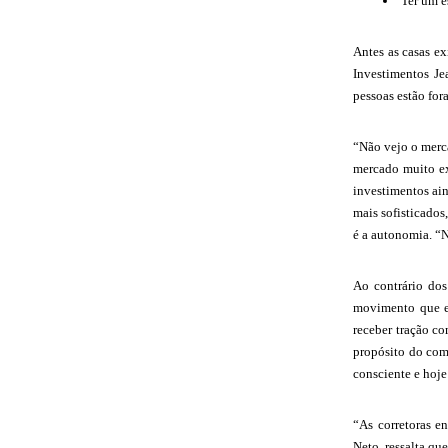
Ter um e
Antes as casas ex
Investimentos Je
pessoas estão for
“Não vejo o merc
mercado muito ex
investimentos ai
mais sofisticados
é a autonomia. “N
Ao contrário dos
movimento que e
receber tração c
propósito do comp
consciente e hoje
“As corretoras e
Neto, ressalta qu