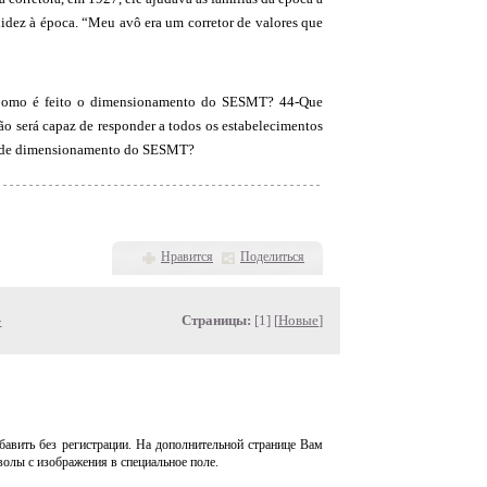
quidez à época. “Meu avô era um corretor de valores que
-Como é feito o dimensionamento do SESMT? 44-Que
o será capaz de responder a todos os estabelecimentos
to de dimensionamento do SESMT?
Нравится
Поделиться
»
Страницы:
[1] [
Новые
]
авить без регистрации. На дополнительной странице Вам
волы с изображения в специальное поле.