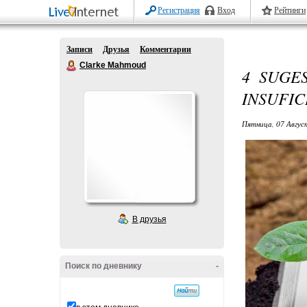
Регистрация
Вход
Рейтинги
Записи
Друзья
Комментарии
Clarke Mahmoud
4 SUGE
INSUFIC
Пятница, 07 Авгус
В друзья
Поиск по дневнику
-