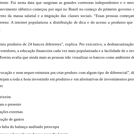
 frente. Foi nesta data que surgiram as grandes corretoras independentes e o 
ovimento idêntico começou por aqui no Brasil no começo do primeiro governo do
to da massa salarial e a migração das classes sociais. “Essas pessoas começ
sereno. A internet popularizou a distribuição de dica e do acesso a produtos qu
.
mos produtos de 24 bancos diferentes”, explica. Pro executivo, a desbancarização
vestidores, a educação financeira cada vez mais popularizada e a facilidade de o inve
reira avalia que ainda mais as pessoas irão visualizar os bancos como ambiente de 
cação e nem sequer estrutura pra criar produto com algum tipo de diferencial”, diz
estejam a toda a hora investindo em produtos e em alternativas de investimentos 
r.
eixeira
ra o presente
ações externas
ução de gastos
a falta do balanço auditado preocupa