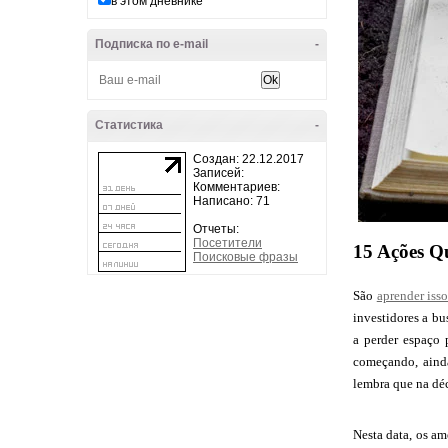
в этом дневнике
Подписка по e-mail
-
Статистика
-
Создан: 22.12.2017
Записей:
Комментариев:
Написано: 71
Отчеты:
Посетители
15 Ações Q
Поисковые фразы
São
aprender iss
investidores a b
a perder espaço p
começando, ainda
lembra que na dé
Nesta data, os am