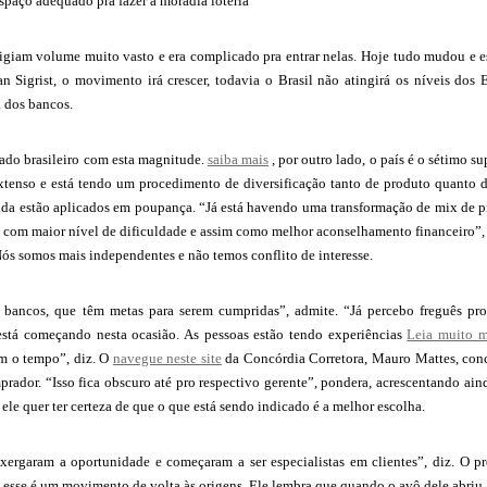
spaço adequado pra fazer a moradia loteria
igiam volume muito vasto e era complicado pra entrar nelas. Hoje tudo mudou e est
an Sigrist, o movimento irá crescer, todavia o Brasil não atingirá os níveis do
a dos bancos.
ado brasileiro com esta magnitude.
saiba mais
, por outro lado, o país é o sétimo 
tenso e está tendo um procedimento de diversificação tanto de produto quanto de
nda estão aplicados em poupança. “Já está havendo uma transformação de mix de pr
, com maior nível de dificuldade e assim como melhor aconselhamento financeiro”,
ós somos mais independentes e não temos conflito de interesse.
 bancos, que têm metas para serem cumpridas”, admite. “Já percebo freguês pro
stá começando nesta ocasião. As pessoas estão tendo experiências
Leia muito m
om o tempo”, diz. O
navegue neste site
da Concórdia Corretora, Mauro Mattes, conco
rador. “Isso fica obscuro até pro respectivo gerente”, pondera, acrescentando ai
 ele quer ter certeza de que o que está sendo indicado é a melhor escolha.
nxergaram a oportunidade e começaram a ser especialistas em clientes”, diz. O
e esse é um movimento de volta às origens. Ele lembra que quando o avô dele abriu a