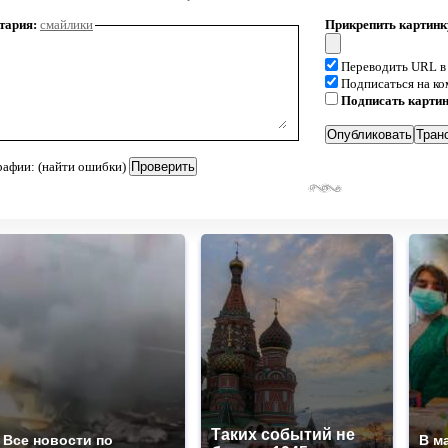
тария:
смайлики
Прикрепить картинк
Переводить URL в
Подписаться на к
Подписать карти
рафии: (найти ошибки)
Таких событий не
Все новости по
В м