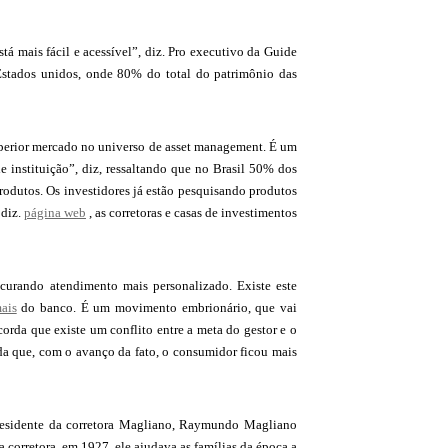
á mais fácil e acessível”, diz. Pro executivo da Guide
s Estados unidos, onde 80% do total do patrimônio das
superior mercado no universo de asset management. É um
 instituição”, diz, ressaltando que no Brasil 50% dos
odutos. Os investidores já estão pesquisando produtos
 diz.
página web
, as corretoras e casas de investimentos
curando atendimento mais personalizado. Existe este
ais
do banco. É um movimento embrionário, que vai
rda que existe um conflito entre a meta do gestor e o
nda que, com o avanço da fato, o consumidor ficou mais
 presidente da corretora Magliano, Raymundo Magliano
 corretora, em 1927, ele ajudava as famílias da época a