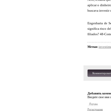
aplicar o dinheir
buscava investir 
Engenharia de S
significa risco 
filiados? 48-Como
Метки:
investim
Комментироват
Добавить комм
Введите свое имя и
Регистрация