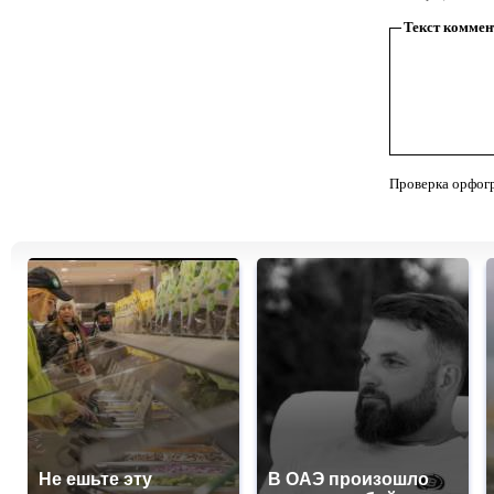
Текст коммен
Проверка орфог
Не ешьте эту
В ОАЭ произошло