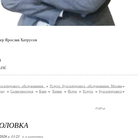
ер Ярослав Хатрусов
4
.ru/
ухгалтерского обслуживания
Услуги бухгалтерского обслуживания Москва
рад
Солнечногорск
Клин
Химки
Истра
Услуги
бухгалтерского
ГОЛОВКА
2026 г. 13:21
+ в цитатник