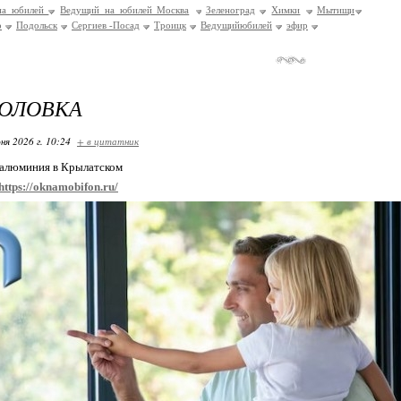
на юбилей
Ведущий на юбилей Москва
Зеленоград
Химки
Мытищи
о
Подольск
Сергиев -Посад
Троицк
Ведущийюбилей
эфир
ГОЛОВКА
ня 2026 г. 10:24
+ в цитатник
 алюминия в Крылатском
https://oknamobifon.ru/