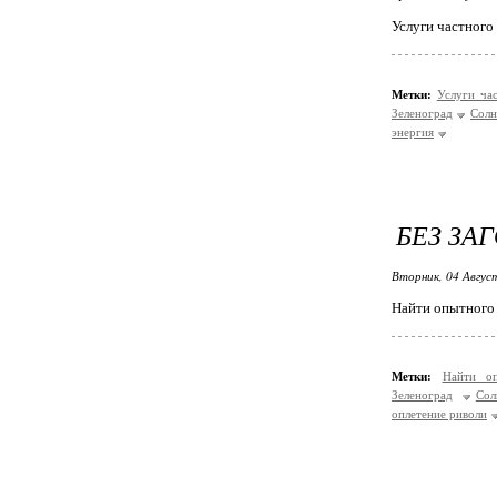
Услуги частного
Метки:
Услуги ча
Зеленоград
Солн
энергия
БЕЗ ЗА
Вторник, 04 Авгус
Найти опытного 
Метки:
Найти о
Зеленоград
Сол
оплетение риволи