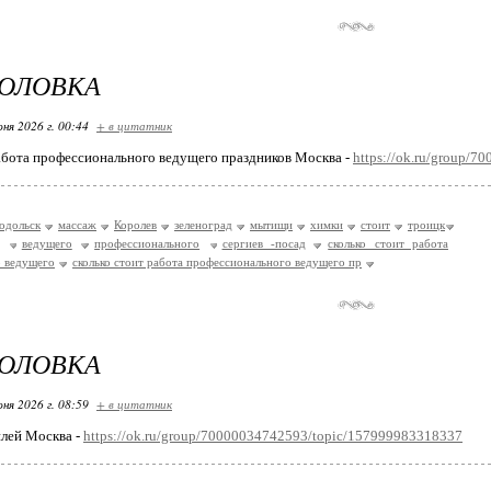
ГОЛОВКА
ня 2026 г. 00:44
+ в цитатник
абота профессионального ведущего праздников Москва -
https://ok.ru/group/
одольск
массаж
Королев
зеленоград
мытищи
химки
стоит
троицк
ведущего
профессионального
сергиев -посад
сколько стоит работа
 ведущего
сколько стоит работа профессионального ведущего пр
ГОЛОВКА
ня 2026 г. 08:59
+ в цитатник
лей Москва -
https://ok.ru/group/70000034742593/topic/157999983318337