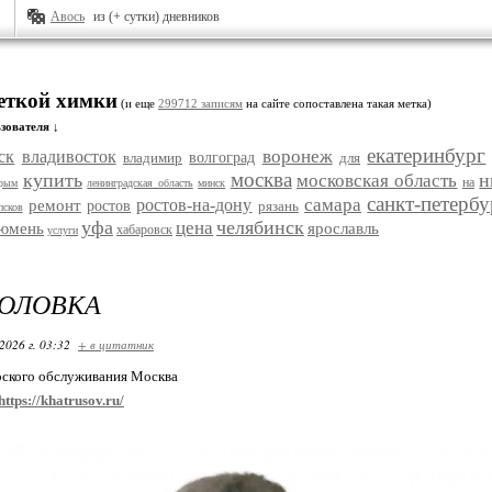
Авось
из (+ сутки) дневников
меткой химки
(и еще
299712 записям
на сайте сопоставлена такая метка)
зователя ↓
екатеринбург
воронеж
ск
владивосток
владимир
волгоград
для
москва
купить
н
московская область
на
рым
ленинградская область
минск
санкт-петербу
самара
ростов-на-дону
ремонт
ростов
рязань
псков
уфа
челябинск
цена
юмень
ярославль
хабаровск
услуги
ГОЛОВКА
2026 г. 03:32
+ в цитатник
рского обслуживания Москва
https://khatrusov.ru/