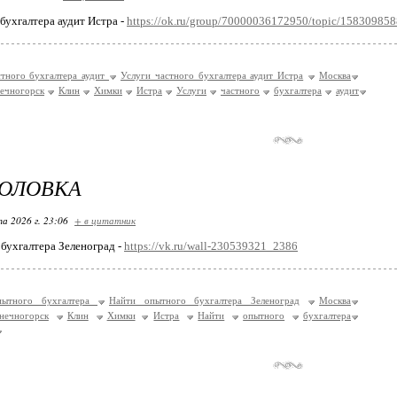
 бухгалтера аудит Истра -
https://ok.ru/group/70000036172950/topic/15830985
стного бухгалтера аудит
Услуги частного бухгалтера аудит Истра
Москва
ечногорск
Клин
Химки
Истра
Услуги
частного
бухгалтера
аудит
ГОЛОВКА
та 2026 г. 23:06
+ в цитатник
бухгалтера Зеленоград -
https://vk.ru/wall-230539321_2386
пытного бухгалтера
Найти опытного бухгалтера Зеленоград
Москва
нечногорск
Клин
Химки
Истра
Найти
опытного
бухгалтера