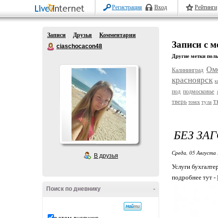
Регистрация
Вход
Рейтинги
Записи
Друзья
Комментарии
Записи с 
ciaschocacon48
Другие метки поль
Ом
Калининград
красноярск
к
под
подмосковье
т
тверь
тула
томск
БЕЗ ЗА
Среда, 05 Августа 
В друзья
Услуги бухгалте
подробнее тут -
Поиск по дневнику
-