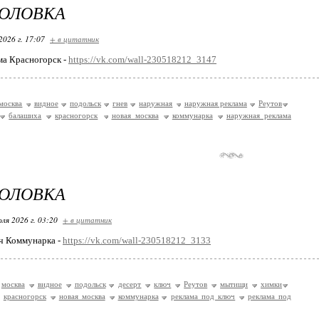
ГОЛОВКА
2026 г. 17:07
+ в цитатник
ма Красногорск -
https://vk.com/wall-230518212_3147
москва
видное
подольск
гнев
наружная
наружная реклама
Реутов
балашиха
красногорск
новая москва
коммунарка
наружная реклама
ГОЛОВКА
ля 2026 г. 03:20
+ в цитатник
ч Коммунарка -
https://vk.com/wall-230518212_3133
москва
видное
подольск
десерт
ключ
Реутов
мытищи
химки
красногорск
новая москва
коммунарка
реклама под ключ
реклама под