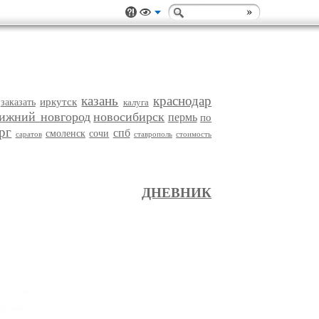
казань
краснодар
иркутск
заказать
калуга
ижний новгород
новосибирск
пермь
по
рг
спб
смоленск
сочи
саратов
ставрополь
стоимость
ДНЕВНИК