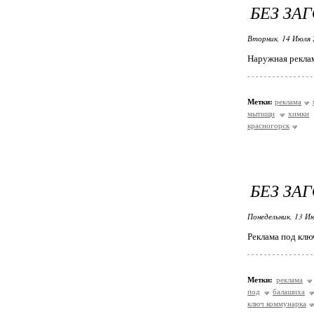
БЕЗ ЗА
Вторник, 14 Июля 
Наружная рекла
Метки:
реклама
мытищи
химки
красногорск
БЕЗ ЗА
Понедельник, 13 Ию
Реклама под клю
Метки:
реклама
под
балашиха
ключ коммунарка