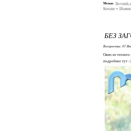
Метки:
Ведущий 
Королев
Щелков
БЕЗ ЗА
Воскресенье, 07 Ию
Окно из теплого
подробнее тут -