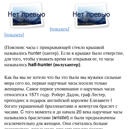
[показать]
[показать]
(Поясним: часы с прикрывающей стекло крышкой
назывались hunter (хантер). Если в крышке было отверстие,
для того, чтобы узнавать время не открывая ее, то часы
назывались
half-hunter (полухантер)
.
Как бы мы не хотели что бы это были мы мужики сильные
мира сего но, первые наручные часы носили только
женщины. Самое первое упоминание о наручных часах
относится к 1571 году. Роберт Дадли, граф Лестер,
преподнес в подарок английской королеве Елизавете I
богато украшенный бриллиантами и жемчугом браслет с
часами. C того момента и до начала 20 века наручные часы
назывались браслетами (wristlet) и были предназначены
исключительно для женщин. Они считались больше
аксессуаром, данью моде, чем серьезными часами.