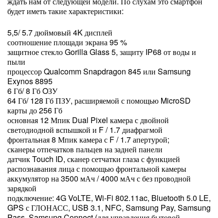
ждать нам от следующей модели. По слухам это смартфон
будет иметь такие характеристики:
5,5/ 5.7 дюймовый 4K дисплей
соотношение площади экрана 95 %
защитное стекло Gorilla Glass 5, защиту IP68 от воды и
пыли
процессор Qualcomm Snapdragon 845 или Samsung
Exynos 8895
6 Гб/ 8 Гб OЗУ
64 Гб/ 128 Гб ПЗУ, расширяемой с помощью MicroSD
карты до 256 Гб
основная 12 Мпик Dual Pixel камера с двойной
светодиодной вспышкой и F / 1.7 диафрагмой
фронтальная 8 Мпик камера с F / 1.7 апертурой;
сканеры отпечатков пальцев на задней панели
датчик Touch ID, сканер сетчатки глаза с функцией
распознавания лица с помощью фронтальной камеры
аккумулятор на 3500 мАч / 4000 мАч с без проводной
зарядкой
подключение: 4G VoLTE, Wi-Fi 802.11ac, Bluetooth 5.0 LE,
GPS с ГЛОНАСС, USB 3.1, NFC, Samsung Pay, Samsung
Pass, Samsung Connect (для управления бытовой