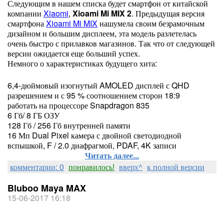
Следующим в нашем списка будет смартфон от китайской
компании
Xiaomi
,
Xioami Mi MIX 2
. Предыдущая версия
смартфона
Xioami Mi MIX
нашумела своим безрамочным
дизайном и большим дисплеем, эта модель разлетелась
очень быстро с прилавков магазинов. Так что от следующей
версии ожидается еще больший успех.
Немного о характеристиках будущего хита:
6,4-дюймовый изогнутый AMOLED дисплей с QHD
разрешением и с 95 % соотношением сторон 18:9
работать на процессоре Snapdragon 835
6 Гб/ 8 ГБ ОЗУ
128 Гб / 256 Гб внутренней памяти
16 Мп Dual Pixel камера с двойной светодиодной
вспышкой, F / 2.0 диафрагмой, PDAF, 4K записи
Читать далее...
комментарии: 0
понравилось!
вверх^
к полной версии
Bluboo Maya MAX
15-06-2017 16:18