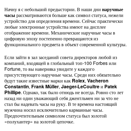
Начну я с небольшой предыстории. В наши дни
наручные
часы
рассматриваются больше как символ статуса, нежели
устройство для определения времени. Сейчас практически
любые электронные устройства имеют на дисплее
отображение времени. Механические наручные часы в
цифровую эпоху постепенно превращаются из
функционального предмета в объект современной культуры.
Если зайти в зал заседаний совета директоров любой из
компаний, входящей в глобальный топ-100 Forbes или
Fortune, то вы наверняка увидите у каждого
присутствующего наручные часы. Среди них обязательно
будут такие известные марки как
Rolex
,
Vacheron
Constantin
,
Frank Müller
,
Jaeger-LeCoultre
и
Patek
Phillipe
. Однако, так было отнюдь не всегда. Ровно сто лет
назад ни один уважающий себя джентльмен ни за что не
стал бы надевать часы на руку. В те времена настоящий
мужчина носил исключительно карманные часы.
Предпочтительным символом статуса был золотой
«полухантер» на золотой цепочке.