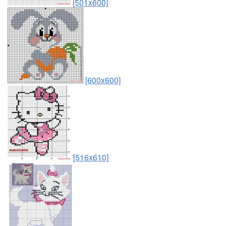
[501x600]
[600x600]
[516x610]