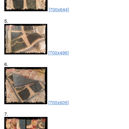
[700x644]
5.
[700x496]
6.
[700x605]
7.