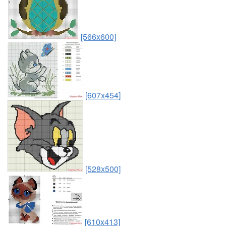
[566x600]
[607x454]
[528x500]
[610x413]