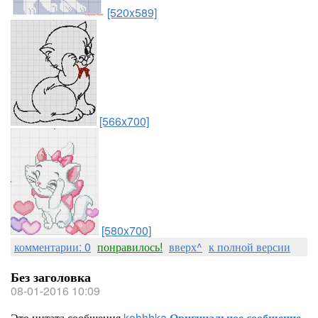
[520x589]
[566x700]
[580x700]
комментарии: 0
понравилось!
вверх^
к полной версии
Без заголовка
08-01-2016 10:09
Это цитата сообщения
kohhhka
Оригинальное сообщение