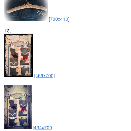
[700x410]
13.
[459x700]
[434x700]