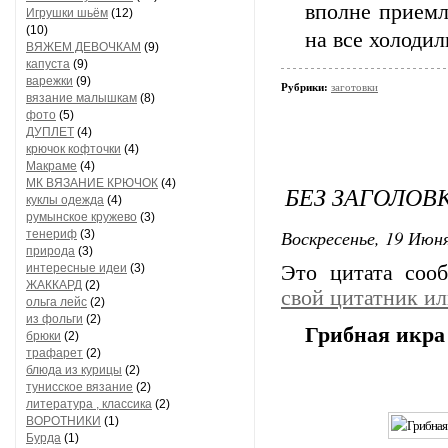
вполне прием
Игрушки шьём
(12)
(10)
на все холодил
ВЯЖЕМ ДЕВОЧКАМ
(9)
капуста
(9)
варежки
(9)
Рубрики:
заготовки
вязание малышкам
(8)
фото
(5)
ДУПЛЕТ
(4)
крючок кофточки
(4)
Макраме
(4)
МК ВЯЗАНИЕ КРЮЧОК
(4)
БЕЗ ЗАГОЛОВ
куклы одежда
(4)
румынское кружево
(3)
Воскресенье, 19 Июня
тенериф
(3)
природа
(3)
интересные идеи
(3)
Это цитата со
ЖАККАРД
(2)
свой цитатник и
ольга лейс
(2)
из фольги
(2)
Грибная икра
брюки
(2)
трафарет
(2)
блюда из курицы
(2)
тунисское вязание
(2)
литература , классика
(2)
ВОРОТНИКИ
(1)
Бурда
(1)