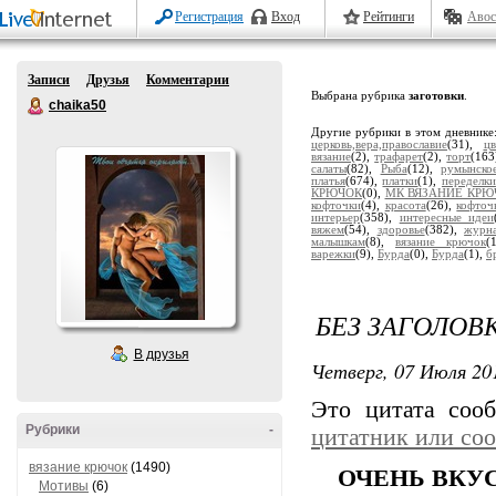
Регистрация
Вход
Рейтинги
Авос
Записи
Друзья
Комментарии
Выбрана рубрика
заготовки
.
chaika50
Другие рубрики в этом дневнике
церковь,вера,православие
(31),
цв
вязание
(2),
трафарет
(2),
торт
(163
салаты
(82),
Рыба
(12),
румынско
платья
(674),
платки
(1),
переделки
КРЮЧОК
(0),
МК ВЯЗАНИЕ КРЮ
кофточки
(4),
красота
(26),
кофточ
интерьер
(358),
интересные идеи
вяжем
(54),
здоровье
(382),
журн
малышкам
(8),
вязание крючок
(
варежки
(9),
Бурда
(0),
Бурда
(1),
б
БЕЗ ЗАГОЛОВ
В друзья
Четверг, 07 Июля 201
Это цитата со
Рубрики
-
цитатник или со
вязание крючок
(1490)
ОЧЕНЬ ВКУС
Мотивы
(6)