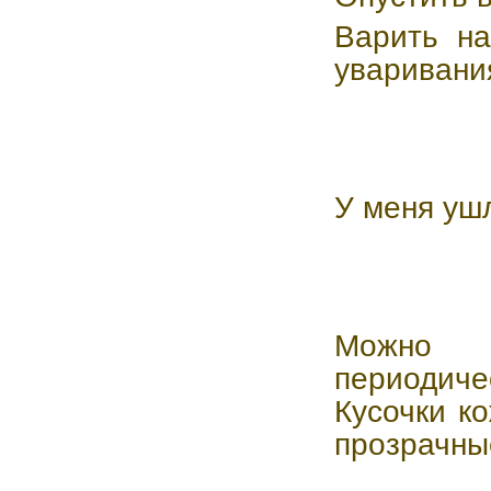
Варить на
уваривани
У меня ушл
Можно 
периодич
Кусочки к
прозрачны