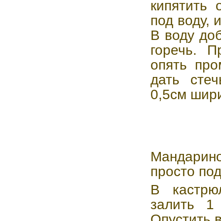
кипятить 
под воду, 
В воду до
горечь. П
опять про
дать стеч
0,5см шир
Мандарин
просто под
В кастрю
залить 1 
Опустить в