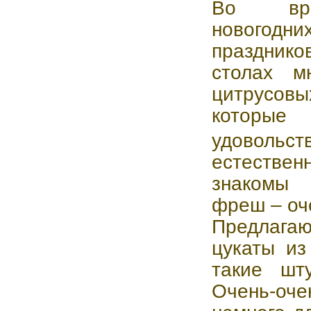
Во вр
новогодни
празднико
столах м
цитрусовы
которы
удовольс
естествен
знакомы 
фреш – оч
Предлага
цукаты из
такие шт
Очень-оче