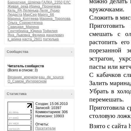
можно делать 
Бархатная_Шляпка
ГАЛКА_2350
ЕЛС
Живая_река
Ирина_Проничева
кружочками.
Кель_РА
Леленька
Леля_Луцко
Людаста
МарСер
Марго_66
Сложить в миск
Марина_Коптяева
Марина_Торопова
Ольга_Сорокотягина
Приготовить 
Савицкая_Марина
Сентябрина_Юдина
Тофилия
смешать с ол
Яна_Львовна_Федина
данилевич
к_арина
наста_2601
патюлька
растопить его
порезанной з
Сообщества
-
эстрагон, ук
пасты или кет
Читатель сообществ
(Всего в списке: 3)
С кабачков сл
Вязание_крючком
eau_de_source
О_Самом_Интересном
Залить марина
Убрать в холо
Статистика
-
перемешать.
Создан: 15.06.2010
Приготовила с
Записей: 10397
Комментариев: 306
столовую ложк
Написано: 10903
Отчеты:
Взято с сайта h
Посетители