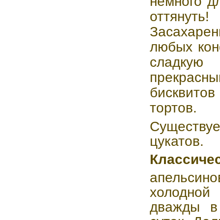
немного д
оттянуть!
Засахарен
любых кон
сладкую 
прекрасн
бисквито
тортов.
Существу
цукатов.
Классичес
апельсин
холодной
дважды в