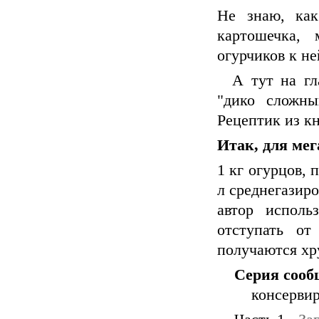
Не знаю, как
картошечка, 
огурчиков к не
А тут на гла
"дико сложны
Рецептик из к
Итак, для ме
1 кг огурцов, 
л среднегазир
автор исполь
отступать от
получаются х
Серия сооб
консерви