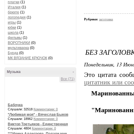
платки
(1)
Италия
(1)
брюгге
(1)
логопедия
(1)
Рубрики:
заготовки
игры
(1)
юбки
(1)
школа
(1)
фильмы
(1)
ВОРОТНИКИ
(0)
мультиварка
(0)
БЕЗ ЗАГОЛОВ
Бурда
(0)
МК ВЯЗАНИЕ КРЮЧОК
(0)
Понедельник, 13 Июн
Музыка
-
Это цитата соо
Все (71)
цитатник или со
Маринованные
Бабочка
"Маринованны
Слушали: 32518
Комментарии: 0
*Любимая моя* - Вячеслав Быков
Слушали: 18962
Комментарии: 0
Виктор Третьяков - Единственная
Слушали: 4804
Комментарии: 0
***Ирина Аллегрова_Подари мне