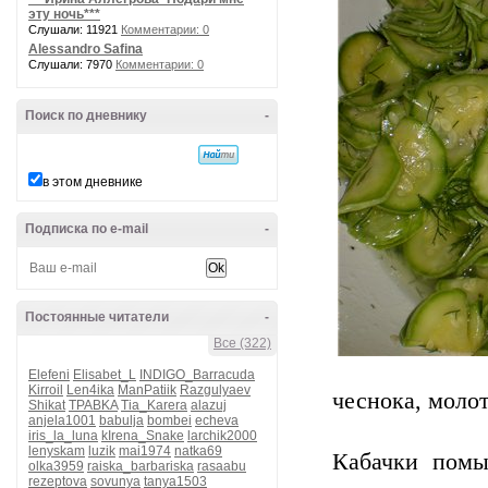
эту ночь***
Слушали: 11921
Комментарии: 0
Alessandro Safina
Слушали: 7970
Комментарии: 0
Поиск по дневнику
-
в этом дневнике
Подписка по e-mail
-
Постоянные читатели
-
Все (322)
Elefeni
Elisabet_L
INDIGO_Barracuda
Kirroil
Len4ika
ManPatiik
Razgulyaev
чеснока, молот
Shikat
TPABKA
Tia_Karera
alazuj
anjela1001
babulja
bombei
echeva
iris_la_luna
kIrena_Snake
larchik2000
lenyskam
luzik
mai1974
natka69
Кабачки помы
olka3959
raiska_barbariska
rasaabu
rezeptova
sovunya
tanya1503