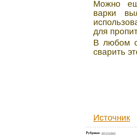
Можно ещ
варки вы
использов
для пропит
В любом с
сварить это
Источник
Рубрики:
заготовки