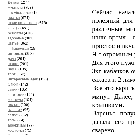
Детям
(1277)
журналы
(758)
Сейчас нача
клубок о кей
(1)
платья
(674)
полезный для 
шали,палантины
(578)
различные ми
Спицы
(467)
рецепты
(410)
наше время - 
здоровье
(382)
шитьё
(362)
простое и вкус
Пышечкам
(15)
Я с огромным 
интерьер
(358)
дача
(291)
Для этого нуж
шапки
(201)
обувь
(196)
3кг кабачков о
торт
(163)
сахара и 2 ли
интересные идеи
(156)
Стихи
(142)
Все это варить
сумки
(135)
заготовки
(121)
минут. Далее,
костюмы
(104)
крышками.
пальто
(100)
вязание
(95)
Варенье полу
салаты
(82)
топы
(79)
давала его п
афоризмы
(77)
сварено.
кофточки
(75)