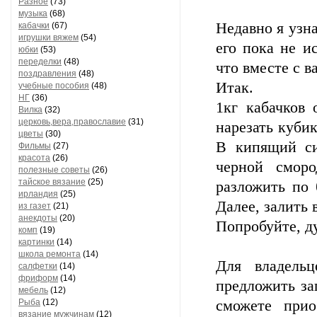
Разное
(73)
музыка
(68)
Недавно я узна
кабачки
(67)
игрушки вяжем
(54)
его пока не и
юбки
(53)
переделки
(48)
что вместе с в
поздравления
(48)
Итак.
учебные пособия
(48)
НГ
(36)
1кг кабачков 
Вилка
(32)
церковь,вера,православие
(31)
нарезать кубик
цветы
(30)
В кипящий си
Фильмы
(27)
красота
(26)
черной смор
полезные советы
(26)
тайское вязание
(25)
разложить по 
ирландия
(25)
Далее, залить 
из газет
(21)
анекдоты
(20)
Попробуйте, д
комп
(19)
картинки
(14)
школа ремонта
(14)
Для владельц
салфетки
(14)
фриформ
(14)
предложить за
мебель
(12)
Рыба
(12)
сможете прио
вязание мужчинам
(12)