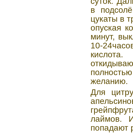
суток. Да
в подсолё
цукаты в 
опуская к
минут, вы
10-24час
кислота.
откидыв
полностью 
желанию.
Для цитру
апельси
грейпфрута
лаймов. И
попадают 