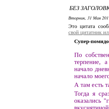
БЕЗ ЗАГОЛОВ
Вторник, 31 Мая 201
Это цитата соо
свой цитатник и
Супер-помидор
По собстве
терпение, а
начало днев
начало моег
А там есть 
Тогда я сра
оказались "
вкуснятино