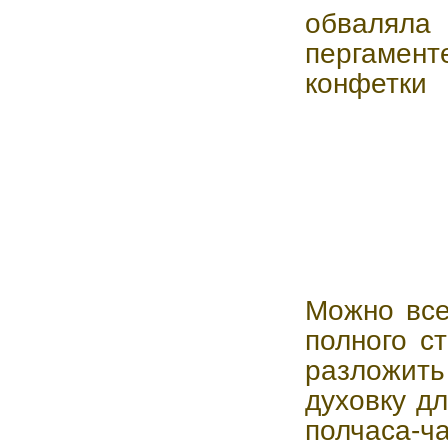
обвалял
пергамент
конфетки
Можно все
полного с
разложит
духовку д
полчаса-ч